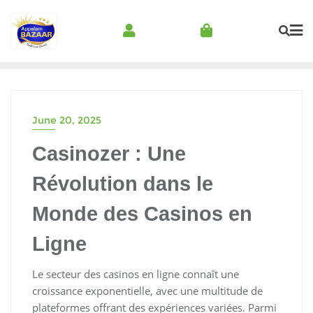
June 20, 2025
Casinozer : Une
Révolution dans le
Monde des Casinos en
Ligne
Le secteur des casinos en ligne connaît une
croissance exponentielle, avec une multitude de
plateformes offrant des expériences variées. Parmi