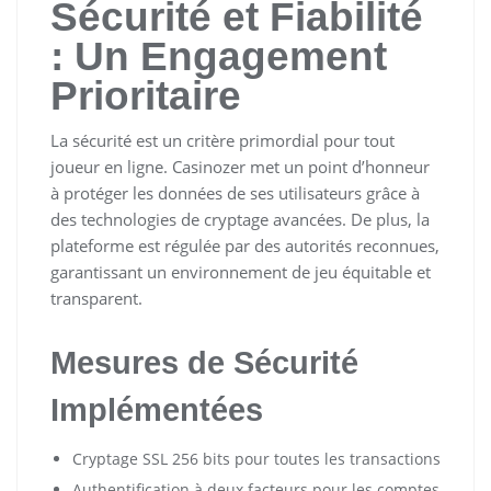
Sécurité et Fiabilité
: Un Engagement
Prioritaire
La sécurité est un critère primordial pour tout
joueur en ligne. Casinozer met un point d’honneur
à protéger les données de ses utilisateurs grâce à
des technologies de cryptage avancées. De plus, la
plateforme est régulée par des autorités reconnues,
garantissant un environnement de jeu équitable et
transparent.
Mesures de Sécurité
Implémentées
Cryptage SSL 256 bits pour toutes les transactions
Authentification à deux facteurs pour les comptes