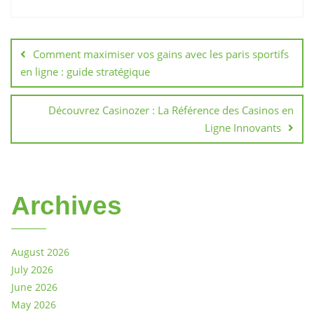
Comment maximiser vos gains avec les paris sportifs
en ligne : guide stratégique
Découvrez Casinozer : La Référence des Casinos en
Ligne Innovants
Archives
August 2026
July 2026
June 2026
May 2026