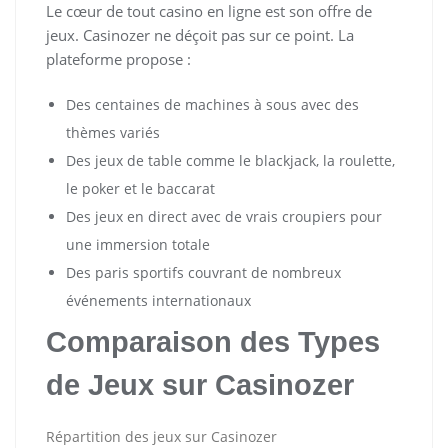
Le cœur de tout casino en ligne est son offre de
jeux. Casinozer ne déçoit pas sur ce point. La
plateforme propose :
Des centaines de machines à sous avec des
thèmes variés
Des jeux de table comme le blackjack, la roulette,
le poker et le baccarat
Des jeux en direct avec de vrais croupiers pour
une immersion totale
Des paris sportifs couvrant de nombreux
événements internationaux
Comparaison des Types
de Jeux sur Casinozer
Répartition des jeux sur Casinozer