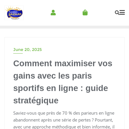
June 20, 2025
Comment maximiser vos
gains avec les paris
sportifs en ligne : guide
stratégique
Saviez-vous que près de 70 % des parieurs en ligne
abandonnent après une série de pertes ? Pourtant,
avec une approche méthodique et bien informée, il