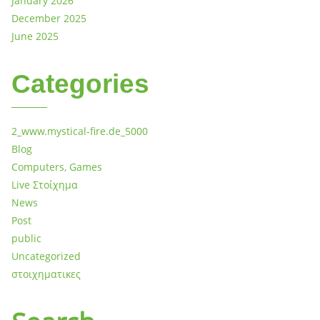
January 2026
December 2025
June 2025
Categories
2_www.mystical-fire.de_5000
Blog
Computers, Games
Live Στοίχημα
News
Post
public
Uncategorized
στοιχηματικες