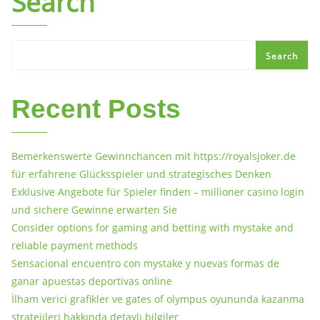
Search
Search
Recent Posts
Bemerkenswerte Gewinnchancen mit https://royalsjoker.de
für erfahrene Glücksspieler und strategisches Denken
Exklusive Angebote für Spieler finden – millioner casino login
und sichere Gewinne erwarten Sie
Consider options for gaming and betting with mystake and
reliable payment methods
Sensacional encuentro con mystake y nuevas formas de
ganar apuestas deportivas online
İlham verici grafikler ve gates of olympus oyununda kazanma
stratejileri hakkında detaylı bilgiler