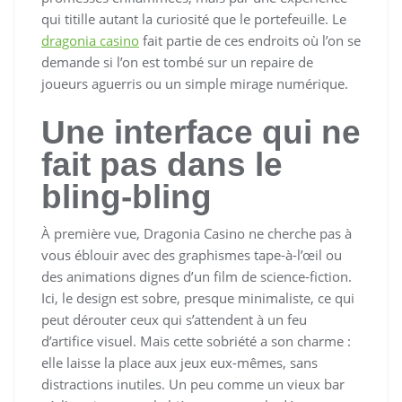
qui titille autant la curiosité que le portefeuille. Le
dragonia casino
fait partie de ces endroits où l’on se
demande si l’on est tombé sur un repaire de
joueurs aguerris ou un simple mirage numérique.
Une interface qui ne
fait pas dans le
bling-bling
À première vue, Dragonia Casino ne cherche pas à
vous éblouir avec des graphismes tape-à-l’œil ou
des animations dignes d’un film de science-fiction.
Ici, le design est sobre, presque minimaliste, ce qui
peut dérouter ceux qui s’attendent à un feu
d’artifice visuel. Mais cette sobriété a son charme :
elle laisse la place aux jeux eux-mêmes, sans
distractions inutiles. Un peu comme un vieux bar