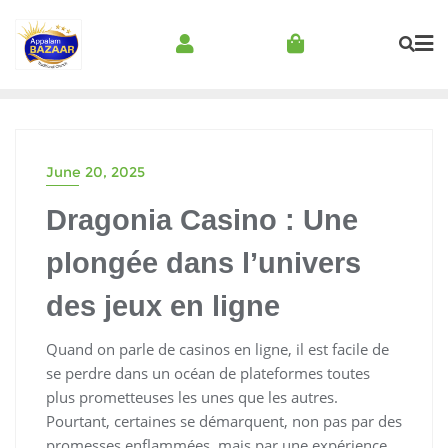
June 20, 2025
Dragonia Casino : Une
plongée dans l’univers
des jeux en ligne
Quand on parle de casinos en ligne, il est facile de
se perdre dans un océan de plateformes toutes
plus prometteuses les unes que les autres.
Pourtant, certaines se démarquent, non pas par des
promesses enflammées, mais par une expérience