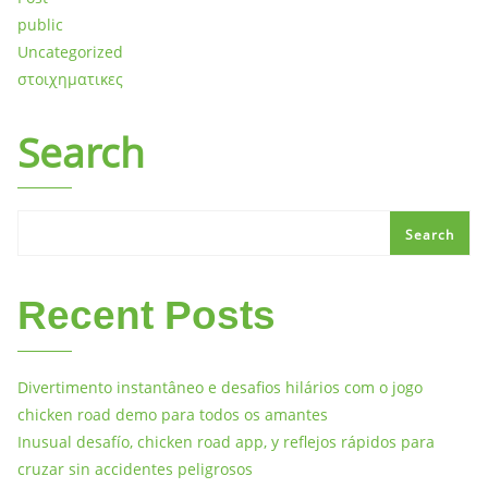
public
Uncategorized
στοιχηματικες
Search
Search
Recent Posts
Divertimento instantâneo e desafios hilários com o jogo
chicken road demo para todos os amantes
Inusual desafío, chicken road app, y reflejos rápidos para
cruzar sin accidentes peligrosos