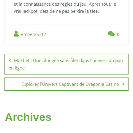
et la connaissance des règles du jeu. Après tout, le
vrai jackpot, c’est de ne pas perdre la tête.
ember25712
0
Maxbet : Une plongée sans filet dans l’univers du pari
en ligne
Explorer l’Univers Captivant de Dragonia Casino
Archives