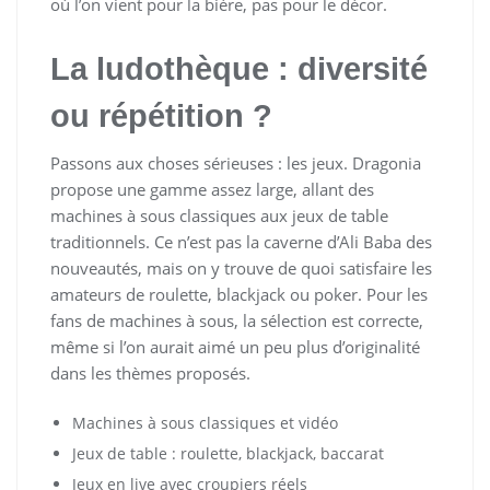
où l’on vient pour la bière, pas pour le décor.
La ludothèque : diversité
ou répétition ?
Passons aux choses sérieuses : les jeux. Dragonia
propose une gamme assez large, allant des
machines à sous classiques aux jeux de table
traditionnels. Ce n’est pas la caverne d’Ali Baba des
nouveautés, mais on y trouve de quoi satisfaire les
amateurs de roulette, blackjack ou poker. Pour les
fans de machines à sous, la sélection est correcte,
même si l’on aurait aimé un peu plus d’originalité
dans les thèmes proposés.
Machines à sous classiques et vidéo
Jeux de table : roulette, blackjack, baccarat
Jeux en live avec croupiers réels