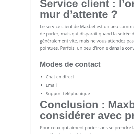
Service client : l’o
mur d’attente ?
Le service client de Maxbet est un peu comm
de parler, mais qui disparaît quand la soirée 
généralement vite, mais ne vous attendez pas 
pointues. Parfois, un peu d’ironie dans la con
Modes de contact
Chat en direct
Email
Support téléphonique
Conclusion : Maxbe
considérer avec 
Pour ceux qui aiment parier sans se prendre l