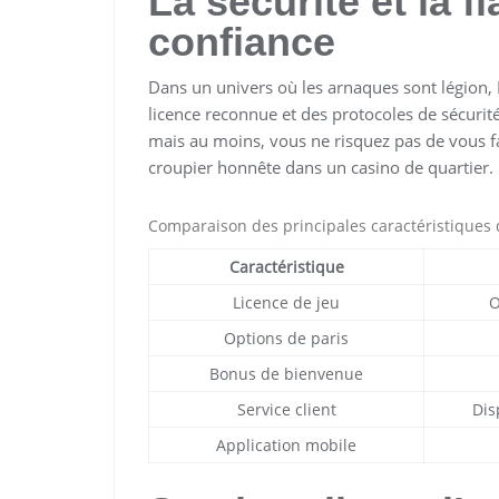
La sécurité et la fi
confiance
Dans un univers où les arnaques sont légion, 
licence reconnue et des protocoles de sécurité
mais au moins, vous ne risquez pas de vous 
croupier honnête dans un casino de quartier.
Comparaison des principales caractéristiques
Caractéristique
Licence de jeu
O
Options de paris
Bonus de bienvenue
Service client
Dis
Application mobile