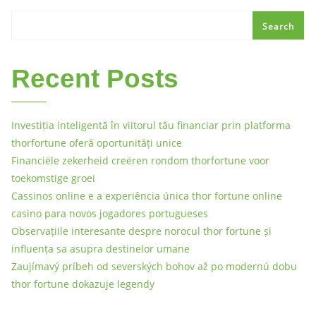
Search
Recent Posts
Investiția inteligentă în viitorul tău financiar prin platforma
thorfortune oferă oportunități unice
Financiële zekerheid creëren rondom thorfortune voor
toekomstige groei
Cassinos online e a experiência única thor fortune online
casino para novos jogadores portugueses
Observațiile interesante despre norocul thor fortune și
influența sa asupra destinelor umane
Zaujímavý príbeh od severských bohov až po modernú dobu
thor fortune dokazuje legendy