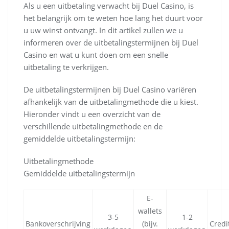
Als u een uitbetaling verwacht bij Duel Casino, is
het belangrijk om te weten hoe lang het duurt voor
u uw winst ontvangt. In dit artikel zullen we u
informeren over de uitbetalingstermijnen bij Duel
Casino en wat u kunt doen om een snelle
uitbetaling te verkrijgen.
De uitbetalingstermijnen bij Duel Casino variëren
afhankelijk van de uitbetalingmethode die u kiest.
Hieronder vindt u een overzicht van de
verschillende uitbetalingmethode en de
gemiddelde uitbetalingstermijn:
Uitbetalingmethode
Gemiddelde uitbetalingstermijn
E-
wallets
3-5
1-2
Bankoverschrijving
(bijv.
Credi