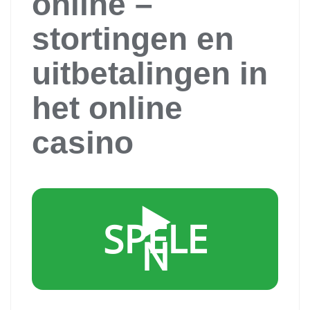
online –
stortingen en
uitbetalingen in
het online
casino
▶️
SPELE
N