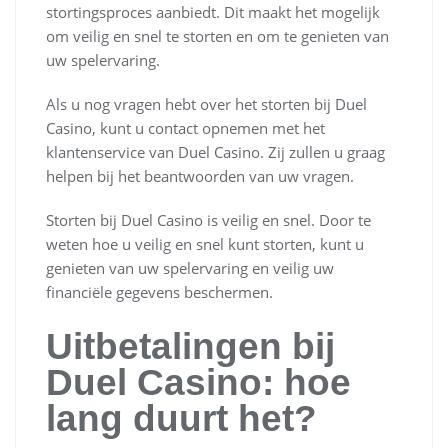
stortingsproces aanbiedt. Dit maakt het mogelijk
om veilig en snel te storten en om te genieten van
uw spelervaring.
Als u nog vragen hebt over het storten bij Duel
Casino, kunt u contact opnemen met het
klantenservice van Duel Casino. Zij zullen u graag
helpen bij het beantwoorden van uw vragen.
Storten bij Duel Casino is veilig en snel. Door te
weten hoe u veilig en snel kunt storten, kunt u
genieten van uw spelervaring en veilig uw
financiële gegevens beschermen.
Uitbetalingen bij
Duel Casino: hoe
lang duurt het?