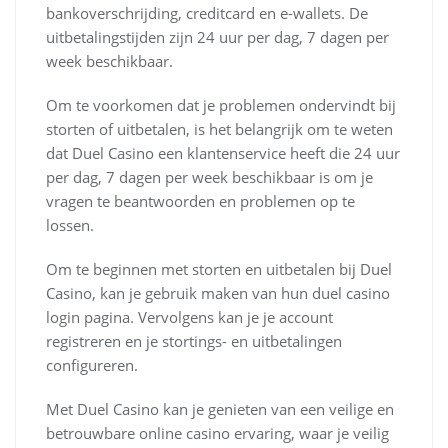
bankoverschrijding, creditcard en e-wallets. De
uitbetalingstijden zijn 24 uur per dag, 7 dagen per
week beschikbaar.
Om te voorkomen dat je problemen ondervindt bij
storten of uitbetalen, is het belangrijk om te weten
dat Duel Casino een klantenservice heeft die 24 uur
per dag, 7 dagen per week beschikbaar is om je
vragen te beantwoorden en problemen op te
lossen.
Om te beginnen met storten en uitbetalen bij Duel
Casino, kan je gebruik maken van hun duel casino
login pagina. Vervolgens kan je je account
registreren en je stortings- en uitbetalingen
configureren.
Met Duel Casino kan je genieten van een veilige en
betrouwbare online casino ervaring, waar je veilig