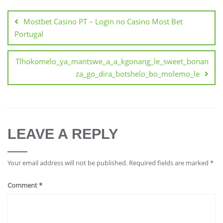
Mostbet Casino PT – Login no Casino Most Bet
Portugal
Tlhokomelo_ya_mantswe_a_a_kgonang_le_sweet_bonan
za_go_dira_botshelo_bo_molemo_le
LEAVE A REPLY
Your email address will not be published.
Required fields are marked
*
Comment
*