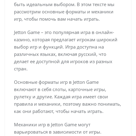
быть идеальным выбором. В этом тексте мы
рассмотрим основные форматы и механики
игр, чтобы помочь вам начать играть.
Jetton Game – это популярная игра в онлайн-
казино, которая предлагает игрокам широкий
выбор игр и функций. Игра доступна на
различных языках, включая русский, что
делает ее доступной для игроков из разных
стран.
Основные форматы игр в Jetton Game
включают в себя слоты, карточные игры,
рулетку и другие. Каждая игра имеет свои
правила и механики, поэтому важно понимать,
как они работают, чтобы начать играть.
Механики игр в Jetton Game могут
варьироваться в зависимости от игры.