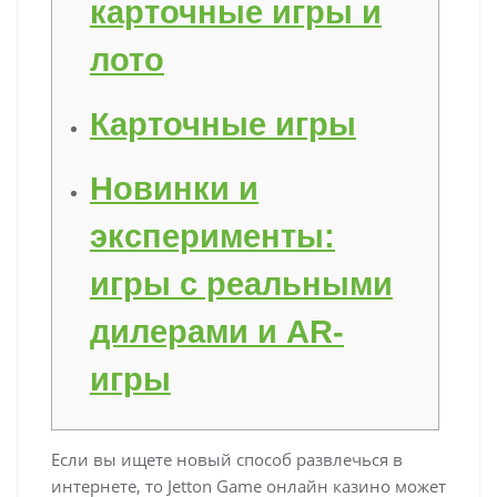
карточные игры и
лото
Карточные игры
Новинки и
эксперименты:
игры с реальными
дилерами и AR-
игры
Если вы ищете новый способ развлечься в
интернете, то Jetton Game онлайн казино может