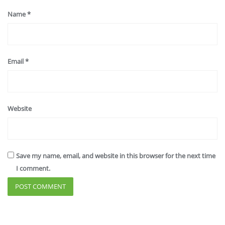
Name
*
Email
*
Website
Save my name, email, and website in this browser for the next time
I comment.