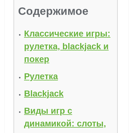
Содержимое
Классические игры:
рулетка, blackjack и
покер
Рулетка
Blackjack
Виды игр с
динамикой: слоты,