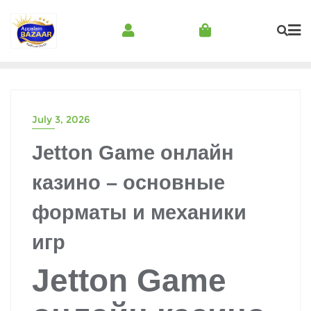
July 3, 2026
Jetton Game онлайн
казино – основные
форматы и механики
игр
Jetton Game