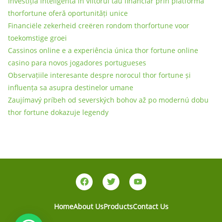
Investiția inteligentă în viitorul tău financiar prin platforma
thorfortune oferă oportunități unice
Financiële zekerheid creëren rondom thorfortune voor
toekomstige groei
Cassinos online e a experiência única thor fortune online
casino para novos jogadores portugueses
Observațiile interesante despre norocul thor fortune și
influența sa asupra destinelor umane
Zaujímavý príbeh od severských bohov až po modernú dobu
thor fortune dokazuje legendy
Home
About Us
Products
Contact Us