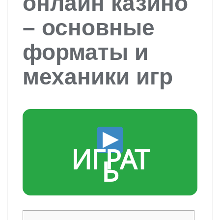
онлайн казино
– основные
форматы и
механики игр
ИГРАТ
Ь