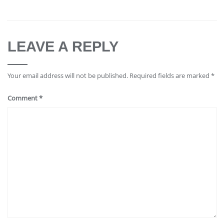
LEAVE A REPLY
Your email address will not be published.
Required fields are marked
*
Comment
*