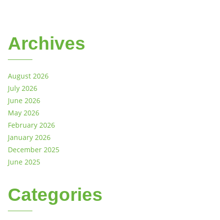
Archives
August 2026
July 2026
June 2026
May 2026
February 2026
January 2026
December 2025
June 2025
Categories