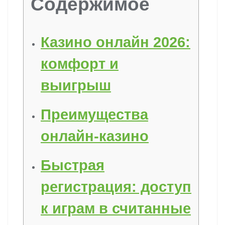
Содержимое
Казино онлайн 2026:
комфорт и
выигрыш
Преимущества
онлайн-казино
Быстрая
регистрация: доступ
к играм в считанные