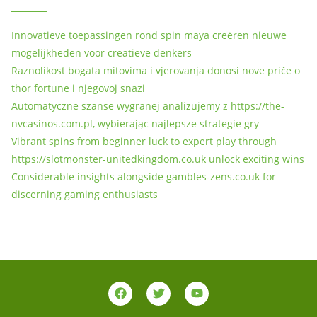
Innovatieve toepassingen rond spin maya creëren nieuwe
mogelijkheden voor creatieve denkers
Raznolikost bogata mitovima i vjerovanja donosi nove priče o
thor fortune i njegovoj snazi
Automatyczne szanse wygranej analizujemy z https://the-
nvcasinos.com.pl, wybierając najlepsze strategie gry
Vibrant spins from beginner luck to expert play through
https://slotmonster-unitedkingdom.co.uk unlock exciting wins
Considerable insights alongside gambles-zens.co.uk for
discerning gaming enthusiasts