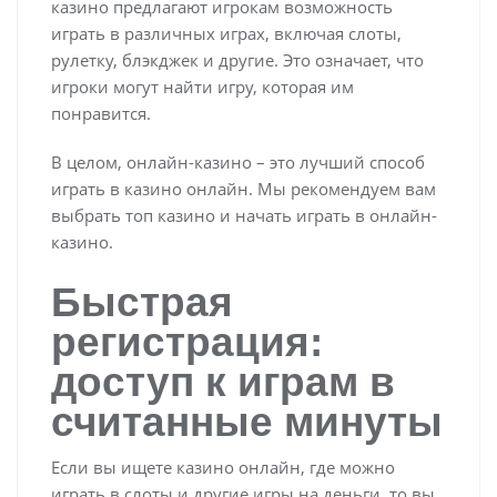
казино предлагают игрокам возможность
играть в различных играх, включая слоты,
рулетку, блэкджек и другие. Это означает, что
игроки могут найти игру, которая им
понравится.
В целом, онлайн-казино – это лучший способ
играть в казино онлайн. Мы рекомендуем вам
выбрать топ казино и начать играть в онлайн-
казино.
Быстрая
регистрация:
доступ к играм в
считанные минуты
Если вы ищете казино онлайн, где можно
играть в слоты и другие игры на деньги, то вы