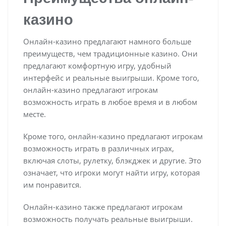
казино
Онлайн-казино предлагают намного больше
преимуществ, чем традиционные казино. Они
предлагают комфортную игру, удобный
интерфейс и реальные выигрыши. Кроме того,
онлайн-казино предлагают игрокам
возможность играть в любое время и в любом
месте.
Кроме того, онлайн-казино предлагают игрокам
возможность играть в различных играх,
включая слоты, рулетку, блэкджек и другие. Это
означает, что игроки могут найти игру, которая
им понравится.
Онлайн-казино также предлагают игрокам
возможность получать реальные выигрыши.