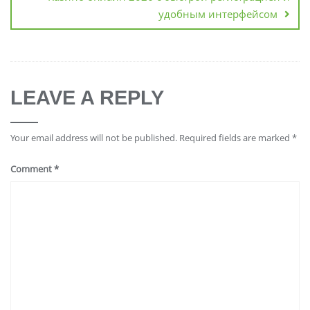
удобным интерфейсом
LEAVE A REPLY
Your email address will not be published.
Required fields are marked
*
Comment
*