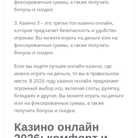
фиксированные суммы, а также получать
бонусы и скидки.
3. Казино 3 – это третье топ казино онлайн,
которое предлагает безопасность и удобство
игрокам. Вы можете играть на деньги или на
фиксированные суммы, а также получать
бонусы и скидки.
Если вы ищете лучшее онлайн-казино, где
можно играть на деньги, то вы в правильном
месте. В 2026 году казино онлайн предлагают
огромный выбор игр, включая слоты, рулетку,
блэкджек и другие. Вы можете играть на деньги
или на фиксированные суммы, а также
получать бонусы и скидки.
Казино онлайн