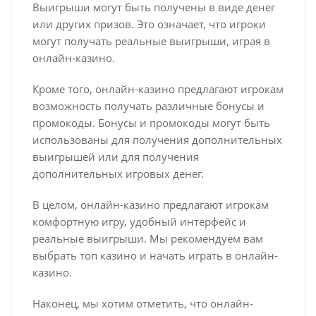
Выигрыши могут быть получены в виде денег
или других призов. Это означает, что игроки
могут получать реальные выигрыши, играя в
онлайн-казино.
Кроме того, онлайн-казино предлагают игрокам
возможность получать различные бонусы и
промокоды. Бонусы и промокоды могут быть
использованы для получения дополнительных
выигрышей или для получения
дополнительных игровых денег.
В целом, онлайн-казино предлагают игрокам
комфортную игру, удобный интерфейс и
реальные выигрыши. Мы рекомендуем вам
выбрать топ казино и начать играть в онлайн-
казино.
Наконец, мы хотим отметить, что онлайн-