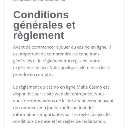
Conditions
générales et
règlement
Avant de commencer à jouer au casino en ligne, il
est important de comprendre les conditions
générales et le règlement qui régissent votre
expérience de jeu. Voici quelques éléments clés à
prendre en compte :
Le règlement du casino en ligne Mafia Casino est
disponible sur le site web de l’entreprise. Nous
vous recommandons de le lire attentivement avant
de commencer à jouer, car il contient des
informations importantes sur les règles de jeu, les
conditions de mise et les règles de réclamation.