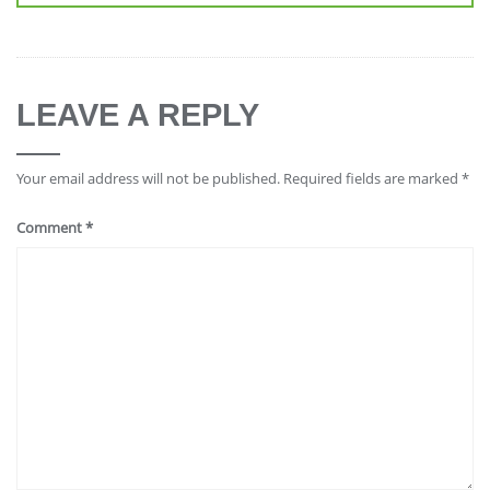
LEAVE A REPLY
Your email address will not be published.
Required fields are marked
*
Comment
*