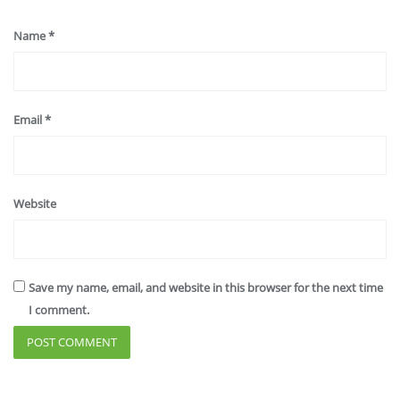
Name
*
Email
*
Website
Save my name, email, and website in this browser for the next time
I comment.