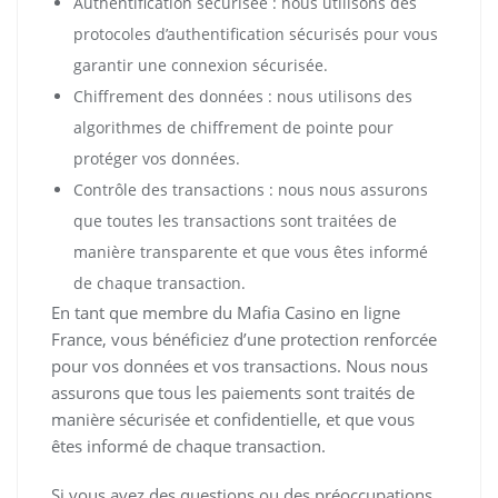
Authentification sécurisée : nous utilisons des
protocoles d’authentification sécurisés pour vous
garantir une connexion sécurisée.
Chiffrement des données : nous utilisons des
algorithmes de chiffrement de pointe pour
protéger vos données.
Contrôle des transactions : nous nous assurons
que toutes les transactions sont traitées de
manière transparente et que vous êtes informé
de chaque transaction.
En tant que membre du Mafia Casino en ligne
France, vous bénéficiez d’une protection renforcée
pour vos données et vos transactions. Nous nous
assurons que tous les paiements sont traités de
manière sécurisée et confidentielle, et que vous
êtes informé de chaque transaction.
Si vous avez des questions ou des préoccupations