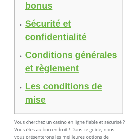
bonus
Sécurité et
confidentialité
Conditions générales
et règlement
Les conditions de
mise
Vous cherchez un casino en ligne fiable et sécurisé ?
Vous êtes au bon endroit ! Dans ce guide, nous
vous présenterons les meilleures options de