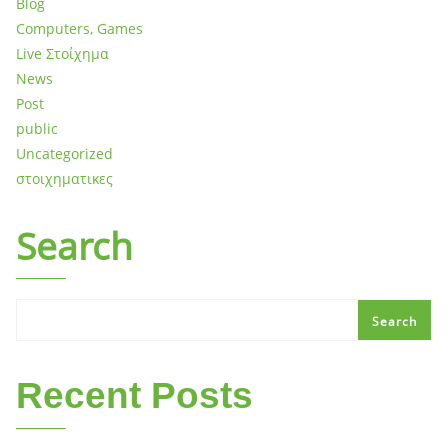
Blog
Computers, Games
Live Στοίχημα
News
Post
public
Uncategorized
στοιχηματικες
Search
Search
Recent Posts