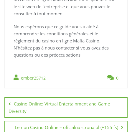
le site web de l’entreprise et que vous pouvez le
consulter à tout moment.
Nous espérons que ce guide vous a aidé à
comprendre les conditions générales et le
règlement du casino en ligne Mafia Casino.
N’hésitez pas à nous contacter si vous avez des
questions ou des préoccupations.
ember25712
0
Casino Online: Virtual Entertainment and Game
Diversity
Lemon Casino Online – oficjalna strona pl (+155 fs)