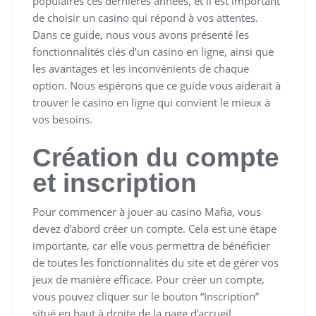
populaires ces dernières années, et il est important
de choisir un casino qui répond à vos attentes.
Dans ce guide, nous vous avons présenté les
fonctionnalités clés d’un casino en ligne, ainsi que
les avantages et les inconvénients de chaque
option. Nous espérons que ce guide vous aiderait à
trouver le casino en ligne qui convient le mieux à
vos besoins.
Création du compte
et inscription
Pour commencer à jouer au casino Mafia, vous
devez d’abord créer un compte. Cela est une étape
importante, car elle vous permettra de bénéficier
de toutes les fonctionnalités du site et de gérer vos
jeux de manière efficace. Pour créer un compte,
vous pouvez cliquer sur le bouton “Inscription”
situé en haut à droite de la page d’accueil.