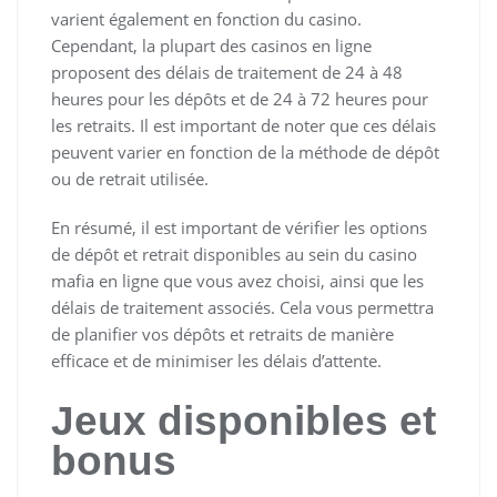
varient également en fonction du casino.
Cependant, la plupart des casinos en ligne
proposent des délais de traitement de 24 à 48
heures pour les dépôts et de 24 à 72 heures pour
les retraits. Il est important de noter que ces délais
peuvent varier en fonction de la méthode de dépôt
ou de retrait utilisée.
En résumé, il est important de vérifier les options
de dépôt et retrait disponibles au sein du casino
mafia en ligne que vous avez choisi, ainsi que les
délais de traitement associés. Cela vous permettra
de planifier vos dépôts et retraits de manière
efficace et de minimiser les délais d’attente.
Jeux disponibles et
bonus