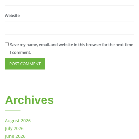
Website
Save my name, email, and website in this browser for the next time
I comment.
Archives
August 2026
July 2026
June 2026