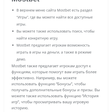
В верхнем меню сайта Mostbet есть раздел
“Игры”, где вы можете найти все доступные
игры.
Вы можете также использовать поиск, чтобы
найти конкретную игру.
Mostbet предлагает игрокам возможность
играть в игры на деньги, а также в режиме
демо.
Mostbet также предлагает игрокам доступ к
функциям, которые помогут вам играть более
эффективно. Например, вы можете
использовать функцию “Бонусы”, чтобы
получать дополнительные бонусы и призы. Вы
можете также использовать функцию “История
игр”, чтобы просматривать вашу игровую
историю.