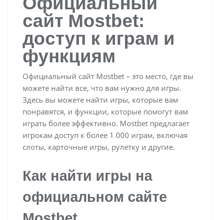
Официальный
сайт Mostbet:
доступ к играм и
функциям
Официальный сайт Mostbet – это место, где вы
можете найти все, что вам нужно для игры.
Здесь вы можете найти игры, которые вам
понравятся, и функции, которые помогут вам
играть более эффективно. Mostbet предлагает
игрокам доступ к более 1 000 играм, включая
слоты, карточные игры, рулетку и другие.
Как найти игры на
официальном сайте
Mostbet