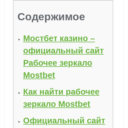
Содержимое
Мостбет казино –
официальный сайт
Рабочее зеркало
Mostbet
Как найти рабочее
зеркало Mostbet
Официальный сайт