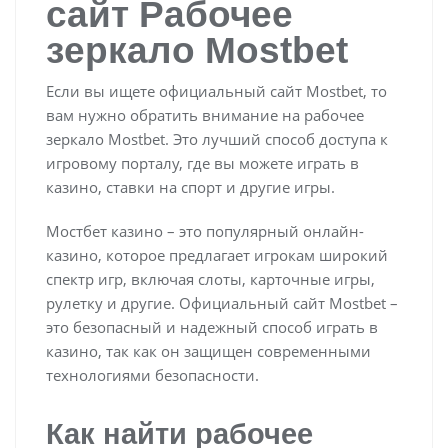
сайт Рабочее
зеркало Mostbet
Если вы ищете официальный сайт Mostbet, то
вам нужно обратить внимание на рабочее
зеркало Mostbet. Это лучший способ доступа к
игровому порталу, где вы можете играть в
казино, ставки на спорт и другие игры.
Мостбет казино – это популярный онлайн-
казино, которое предлагает игрокам широкий
спектр игр, включая слоты, карточные игры,
рулетку и другие. Официальный сайт Mostbet –
это безопасный и надежный способ играть в
казино, так как он защищен современными
технологиями безопасности.
Как найти рабочее