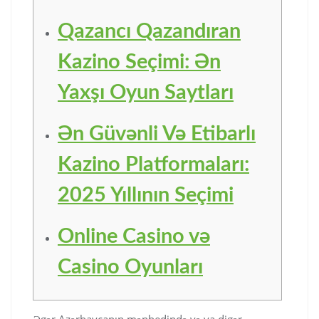
Qazancı Qazandıran
Kazino Seçimi: Ən
Yaxşı Oyun Saytları
Ən Güvənli Və Etibarlı
Kazino Platformaları:
2025 Yıllının Seçimi
Online Casino və
Casino Oyunları
Əgər Azərbaycanın mənhedində və ya digər