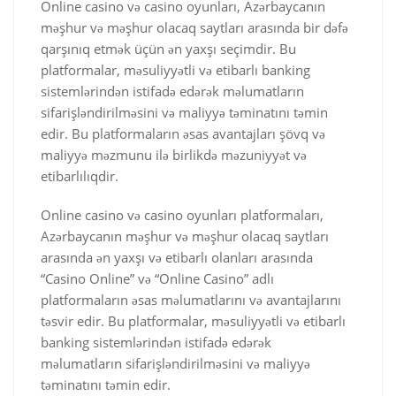
Online casino və casino oyunları, Azərbaycanın
məşhur və məşhur olacaq saytları arasında bir dəfə
qarşınıq etmək üçün ən yaxşı seçimdir. Bu
platformalar, məsuliyyətli və etibarlı banking
sistemlərindən istifadə edərək məlumatların
sifarişləndirilməsini və maliyyə təminatını təmin
edir. Bu platformaların əsas avantajları şövq və
maliyyə məzmunu ilə birlikdə məzuniyyət və
etibarlılıqdir.
Online casino və casino oyunları platformaları,
Azərbaycanın məşhur və məşhur olacaq saytları
arasında ən yaxşı və etibarlı olanları arasında
“Casino Online” və “Online Casino” adlı
platformaların əsas məlumatlarını və avantajlarını
təsvir edir. Bu platformalar, məsuliyyətli və etibarlı
banking sistemlərindən istifadə edərək
məlumatların sifarişləndirilməsini və maliyyə
təminatını təmin edir.