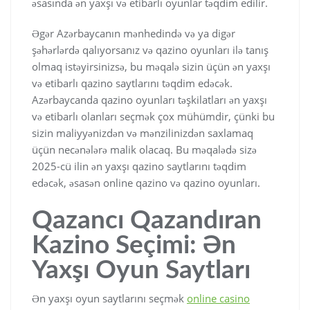
əsasında ən yaxşı və etibarlı oyunlar təqdim edilir.
Əgər Azərbaycanın mənhedində və ya digər
şəhərlərdə qalıyorsanız və qazino oyunları ilə tanış
olmaq istəyirsinizsə, bu məqalə sizin üçün ən yaxşı
və etibarlı qazino saytlarını təqdim edəcək.
Azərbaycanda qazino oyunları təşkilatları ən yaxşı
və etibarlı olanları seçmək çox mühümdir, çünki bu
sizin maliyyənizdən və mənzilinizdən saxlamaq
üçün necənələrə malik olacaq. Bu məqalədə sizə
2025-cü ilin ən yaxşı qazino saytlarını təqdim
edəcək, əsasən online qazino və qazino oyunları.
Qazancı Qazandıran
Kazino Seçimi: Ən
Yaxşı Oyun Saytları
Ən yaxşı oyun saytlarını seçmək
online casino