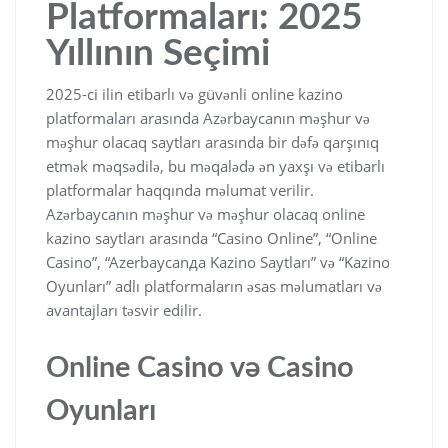
Platformaları: 2025
Yıllının Seçimi
2025-ci ilin etibarlı və güvənli online kazino
platformaları arasında Azərbaycanın məşhur və
məşhur olacaq saytları arasında bir dəfə qarşınıq
etmək məqsədilə, bu məqalədə ən yaxşı və etibarlı
platformalar haqqında məlumat verilir.
Azərbaycanın məşhur və məşhur olacaq online
kazino saytları arasında “Casino Online”, “Online
Casino”, “Azerbaycanда Kazino Saytları” və “Kazino
Oyunları” adlı platformaların əsas məlumatları və
avantajları təsvir edilir.
Online Casino və Casino
Oyunları