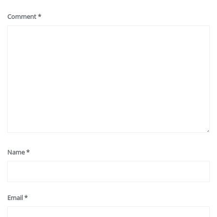
Comment
*
Name
*
Email
*