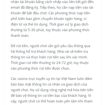
nhận tài khoản bằng cách nhấp vào liên kết gửi đến
email đã đăng ký. Tiếp theo, họ cần nạp tiền vào tài
khoản để bắt đầu chơi. Các phương thức nạp tiền
phổ biến bao gồm chuyển khoản ngân hàng, ví
điện tử và thẻ tín dụng. Thời gian xử lý giao dịch
thường từ 5-30 phút, tùy thuộc vào phương thức
thanh toán.
Để rút tiền, người chơi cần gửi yêu cầu thông qua
hệ thống hỗ trợ khách hàng. Nhà cái sẽ kiểm tra
thông tin và thực hiện rút tiền sau khi xác minh.
Thời gian rút tiền thường từ 24-72 giờ, tùy thuộc
vào phương thức rút tiền được chọn.
Các casino trực tuyến uy tín tại Việt Nam luôn đảm
bảo bảo mật thông tin cá nhân và giao dịch của
người chơi. Họ sử dụng công nghệ mã hóa tiên tiến
để bảo vệ thông tin và tiền bạc của khách hàng. Vì
vậy, người chơi có thể hoàn toàn yên tâm khi tham