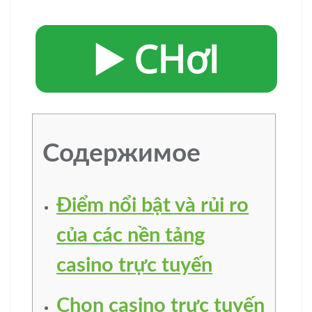
▶️ CHơI
Содержимое
Điểm nổi bật và rủi ro
của các nền tảng
casino trực tuyến
Chọn casino trực tuyến