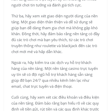
người chơi tin tưởng và đánh giá tích cực.
Thứ ba, hãy xem xét giao diện người dùng của nền
tảng. Một giao diện thân thiện và dễ sử dụng sẽ
giúp bạn dễ dàng tham gia chơi mà không gặp khó
khăn. Đồng thời, hãy đảm bảo rằng nền tảng có đầy
đủ các trò chơi mà bạn yêu thích, từ các trò chơi
truyền thống như roulette và blackjack đến các trò
chơi mới mẻ và hấp dẫn khác.
Ngoài ra, hãy kiểm tra các dịch vụ hỗ trợ khách
hàng của nền tảng. Một nền tảng casino trực tuyến
uy tín sẽ có đội ngũ hỗ trợ khách hàng sẵn sàng
giúp đỡ bạn 24/7 qua nhiều kênh liên lạc như
email, chat trực tuyến và điện thoại.
Cuối cùng, hãy xem xét các điều khoản và điều kiện
của nền tảng. Đảm bảo rằng bạn hiểu rõ về các quy
định về tiền gửi, rút tiền và các quy định khác trước