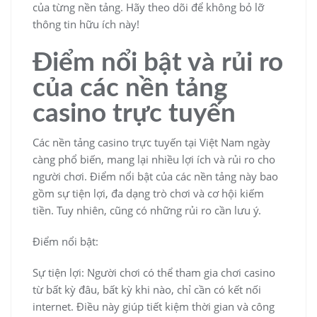
của từng nền tảng. Hãy theo dõi để không bỏ lỡ
thông tin hữu ích này!
Điểm nổi bật và rủi ro
của các nền tảng
casino trực tuyến
Các nền tảng casino trực tuyến tại Việt Nam ngày
càng phổ biến, mang lại nhiều lợi ích và rủi ro cho
người chơi. Điểm nổi bật của các nền tảng này bao
gồm sự tiện lợi, đa dạng trò chơi và cơ hội kiếm
tiền. Tuy nhiên, cũng có những rủi ro cần lưu ý.
Điểm nổi bật:
Sự tiện lợi: Người chơi có thể tham gia chơi casino
từ bất kỳ đâu, bất kỳ khi nào, chỉ cần có kết nối
internet. Điều này giúp tiết kiệm thời gian và công