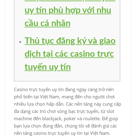
uy tín phù hợp với nhu
cầu cá nhân
Thủ tục đăng ký và giao
dịch tại các casino trực
tuyến uy tín
Casino trực tuyến uy tín đang ngày càng trở nên
phổ biến tại Việt Nam, mang đến cho người chơi
nhiều lựa chọn hấp dẫn. Các nền tảng này cung cấp
đa dạng các trò chơi sòng bạc trực tuyến, từ slot
machine đến blackjack, poker và roulette. Để giúp
bạn lựa chọn đúng đắn, chúng tôi sẽ đánh giá các
nền tảng casino trực tuyến uy tín tại Việt Nam.