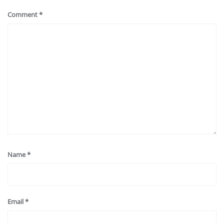
Comment
*
Name
*
Email
*