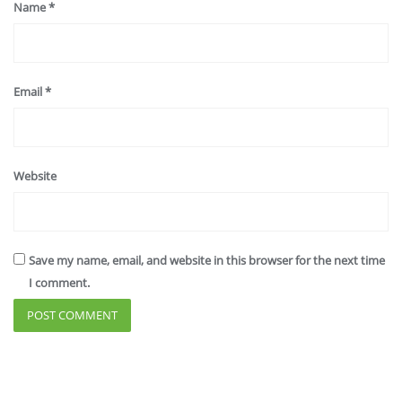
Name
*
Email
*
Website
Save my name, email, and website in this browser for the next time
I comment.