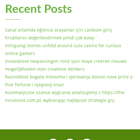
Recent Posts
Sanal ortamda eğlence arayanlar için casibom giriş
fırsatlarını değerlendirmek şimdi çok kolay
Intriguing stories unfold around zula casino for curious
online gamers
Innovatieve toepassingen rond spin maya creëren nieuwe
mogelijkheden voor creatieve denkers
Raznolikost bogata mitovima i vjerovanja donosi nove priče o
thor fortune i njegovoj snazi
Automatyczne szanse wygranej analizujemy z https://the-
nvcasinos.com.pl, wybierając najlepsze strategie gry