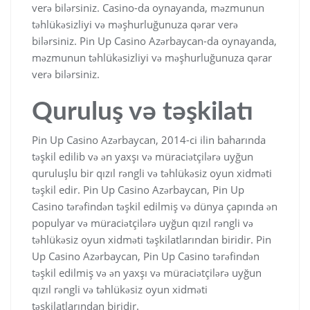
verə bilərsiniz. Casino-da oynayanda, məzmunun
təhlükəsizliyi və məşhurluğunuza qərar verə
bilərsiniz. Pin Up Casino Azərbaycan-da oynayanda,
məzmunun təhlükəsizliyi və məşhurluğunuza qərar
verə bilərsiniz.
Quruluş və təşkilatı
Pin Up Casino Azərbaycan, 2014-ci ilin baharında
təşkil edilib və ən yaxşı və müraciətçilərə uyğun
quruluşlu bir qızıl rəngli və təhlükəsiz oyun xidməti
təşkil edir. Pin Up Casino Azərbaycan, Pin Up
Casino tərəfindən təşkil edilmiş və dünya çapında ən
populyar və müraciətçilərə uyğun qızıl rəngli və
təhlükəsiz oyun xidməti təşkilatlarından biridir. Pin
Up Casino Azərbaycan, Pin Up Casino tərəfindən
təşkil edilmiş və ən yaxşı və müraciətçilərə uyğun
qızıl rəngli və təhlükəsiz oyun xidməti
təşkilatlarından biridir.