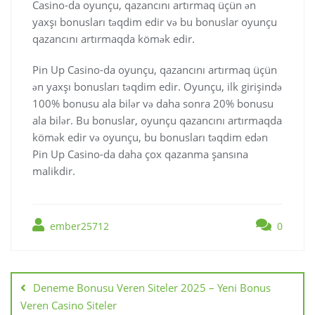
Casino-da oyunçu, qazancını artırmaq üçün ən
yaxşı bonusları təqdim edir və bu bonuslar oyunçu
qazancını artırmaqda kömək edir.
Pin Up Casino-da oyunçu, qazancını artırmaq üçün
ən yaxşı bonusları təqdim edir. Oyunçu, ilk girişində
100% bonusu ala bilər və daha sonra 20% bonusu
ala bilər. Bu bonuslar, oyunçu qazancını artırmaqda
kömək edir və oyunçu, bu bonusları təqdim edən
Pin Up Casino-da daha çox qazanma şansına
malikdir.
ember25712
0
Deneme Bonusu Veren Siteler 2025 – Yeni Bonus
Veren Casino Siteler