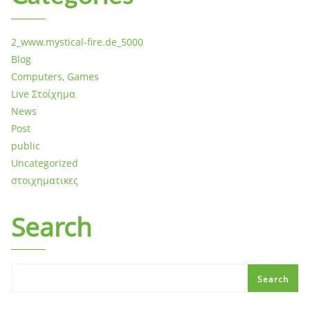
2_www.mystical-fire.de_5000
Blog
Computers, Games
Live Στοίχημα
News
Post
public
Uncategorized
στοιχηματικες
Search
Search