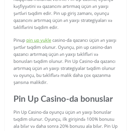
kəşfiyyətini və qazancını artırmaq üçün ən yaxşı
şərtləri təqdim edir. Pin up giriş zamanı, oyunçu
qazancını artırmaq üçün ən yaxşı strategiyaları və
təkliflərini təqdim edir.
Pinup
pin up yukle
casino-da qazancı üçün ən yaxşı
şərtlər təqdim olunur. Oyunçu, pin up casino-dan
qazancı artırmaq üçün ən yaxşı təklifləri və
bonusları təqdim olunur. Pin Up Casino-da qazancı
artırmaq üçün ən yaxşı strategiyalar təqdim olunur
və oyunçu, bu təkliflərə malik daha çox qazanma
şansına malikdir.
Pin Up Casino-da bonuslar
Pin Up Casino-da oyunçu üçün ən yaxşı bonuslar
təqdim olunur. Oyunçu, ilk girişində 100% bonusu
ala bilər və daha sonra 20% bonusu ala bilər. Pin Up