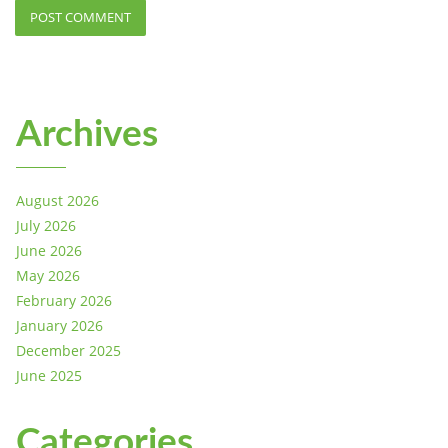
Archives
August 2026
July 2026
June 2026
May 2026
February 2026
January 2026
December 2025
June 2025
Categories