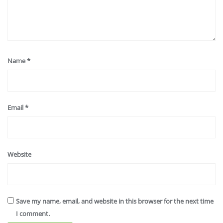
Name
*
Email
*
Website
Save my name, email, and website in this browser for the next time
I comment.