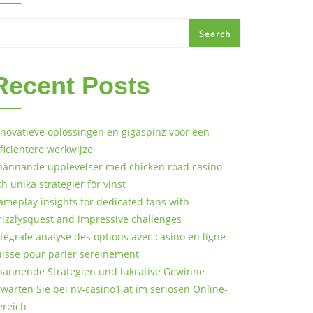
Search
Recent Posts
nnovatieve oplossingen en gigaspinz voor een
fficiëntere werkwijze
pännande upplevelser med chicken road casino
h unika strategier för vinst
ameplay insights for dedicated fans with
rizzlysquest and impressive challenges
ntégrale analyse des options avec casino en ligne
uisse pour parier sereinement
pannende Strategien und lukrative Gewinne
rwarten Sie bei nv-casino1.at im seriösen Online-
ereich