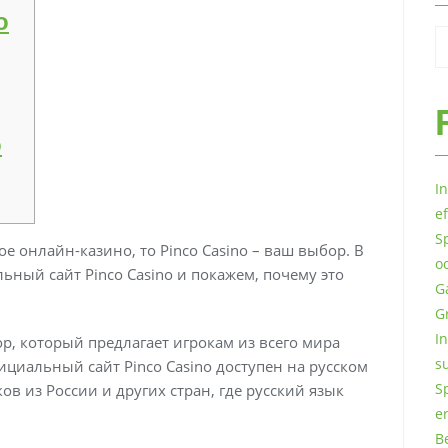
o
o
I
e
S
е онлайн-казино, то Pinco Casino – ваш выбор. В
oc
ный сайт Pinco Casino и покажем, почему это
G
G
I
ор, который предлагает игрокам из всего мира
s
циальный сайт Pinco Casino доступен на русском
S
ов из России и других стран, где русский язык
e
B