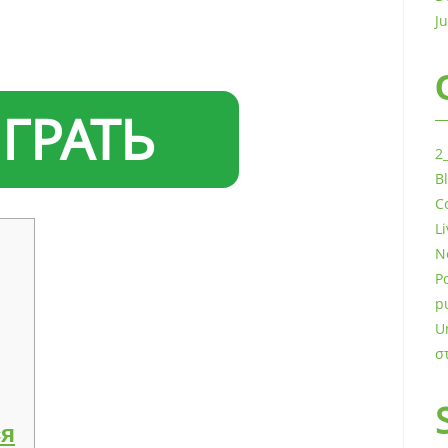
J
ИГРАТЬ
2
B
C
L
N
P
p
U
σ
ся