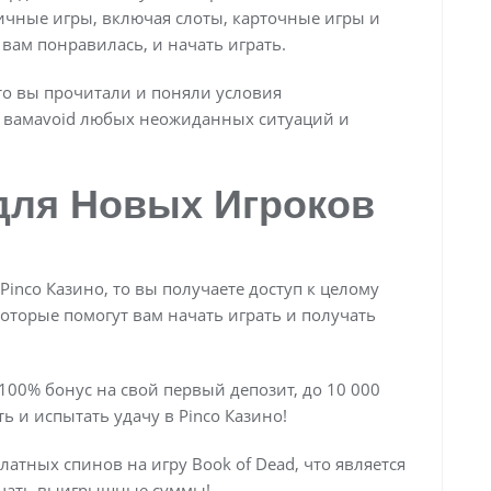
личные игры, включая слоты, карточные игры и
 вам понравилась, и начать играть.
то вы прочитали и поняли условия
т вамavoid любых неожиданных ситуаций и
для Новых Игроков
Pinco Казино, то вы получаете доступ к целому
оторые помогут вам начать играть и получать
100% бонус на свой первый депозит, до 10 000
ь и испытать удачу в Pinco Казино!
латных спинов на игру Book of Dead, что является
учать выигрышные суммы!