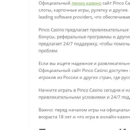
Официальный
пинко казино
сайт Pinco C
слоты, карточные игры, рулетку и другие.
leading software providers, что обеспечив
Pinco Casino предлагает привлекательные
бонусы, реферальные программы и другие
предлагает 24/7 поддержку, чтобы помочь
проблем.
Если вы ищете надежное и развлекательно
Официальный сайт Pinco Casino доступен 
игроков из России и других стран, где ру
Начните играть в Pinco Casino сегодня и 
привлекательными условиями и 24/7 под
Важно: перед началом игры на официально
возраста 18 лет и что игра в онлайн-кази