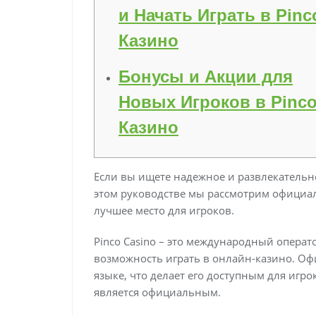
и Начать Играть в Pinc
Казино
Бонусы и Акции для
Новых Игроков в Pinc
Казино
Если вы ищете надежное и развлекательно
этом руководстве мы рассмотрим официаль
лучшее место для игроков.
Pinco Casino – это международный операт
возможность играть в онлайн-казино. Офи
языке, что делает его доступным для игрок
является официальным.