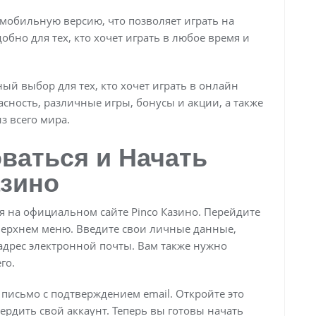
 мобильную версию, что позволяет играть на
бно для тех, кто хочет играть в любое время и
ный выбор для тех, кто хочет играть в онлайн
асность, различные игры, бонусы и акции, а также
з всего мира.
ваться и Начать
азино
я на официальном сайте Pinco Казино. Перейдите
в верхнем меню. Введите свои личные данные,
адрес электронной почты. Вам также нужно
го.
 письмо с подтверждением email. Откройте это
ердить свой аккаунт. Теперь вы готовы начать