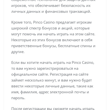
игроков, что обеспечивает безопасность их
личных данных и финансовых транзакций.
Кроме того, Pinco Casino предлагает игрокам
широкий спектр бонусов и акций, которые
могут помочь им начать играть на этом сайте.
Некоторые из этих бонусов включают в себя
приветственные бонусы, бесплатные спины и
другие.
Если вы хотите начать играть на Pinco Casino,
то вам нужно зарегистрироваться на
официальном сайте. Регистрация на сайте
займет несколько минут, и вам нужно будет
ввести некоторые личные данные, такие как
имя, фамилия, адрес электронной почты и
пароль.
После регистрации вы сможете начать играть