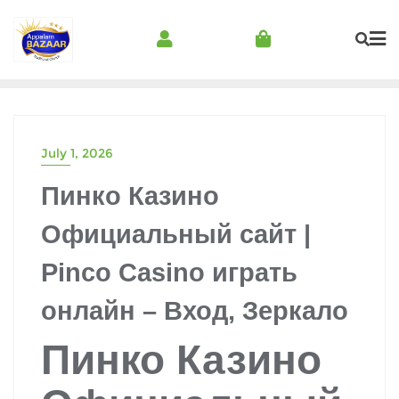
July 1, 2026
Пинко Казино
Официальный сайт |
Pinco Casino играть
онлайн – Вход, Зеркало
Пинко Казино