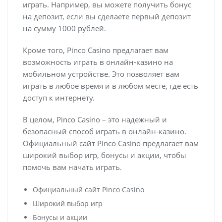
играть. Например, вы можете получить бонус
на депозит, если вы сделаете первый депозит
на сумму 1000 рублей.
Кроме того, Pinco Casino предлагает вам
возможность играть в онлайн-казино на
мобильном устройстве. Это позволяет вам
играть в любое время и в любом месте, где есть
доступ к интернету.
В целом, Pinco Casino – это надежный и
безопасный способ играть в онлайн-казино.
Официальный сайт Pinco Casino предлагает вам
широкий выбор игр, бонусы и акции, чтобы
помочь вам начать играть.
Официальный сайт Pinco Casino
Широкий выбор игр
Бонусы и акции