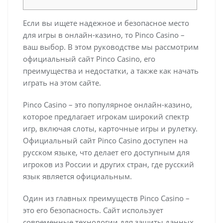
Если вы ищете надежное и безопасное место
для игры в онлайн-казино, то Pinco Casino –
ваш выбор. В этом руководстве мы рассмотрим
официальный сайт Pinco Casino, его
преимущества и недостатки, а также как начать
играть на этом сайте.
Pinco Casino – это популярное онлайн-казино,
которое предлагает игрокам широкий спектр
игр, включая слоты, карточные игры и рулетку.
Официальный сайт Pinco Casino доступен на
русском языке, что делает его доступным для
игроков из России и других стран, где русский
язык является официальным.
Один из главных преимуществ Pinco Casino –
это его безопасность. Сайт использует
современные технологии для защиты данных