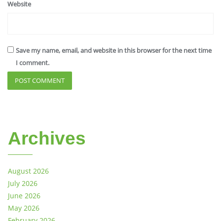
Website
Save my name, email, and website in this browser for the next time
I comment.
Archives
August 2026
July 2026
June 2026
May 2026
February 2026