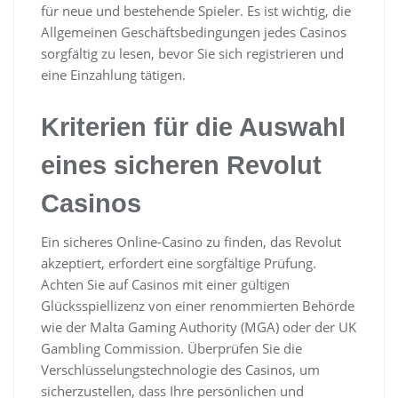
für neue und bestehende Spieler. Es ist wichtig, die
Allgemeinen Geschäftsbedingungen jedes Casinos
sorgfältig zu lesen, bevor Sie sich registrieren und
eine Einzahlung tätigen.
Kriterien für die Auswahl
eines sicheren Revolut
Casinos
Ein sicheres Online-Casino zu finden, das Revolut
akzeptiert, erfordert eine sorgfältige Prüfung.
Achten Sie auf Casinos mit einer gültigen
Glücksspiellizenz von einer renommierten Behörde
wie der Malta Gaming Authority (MGA) oder der UK
Gambling Commission. Überprüfen Sie die
Verschlüsselungstechnologie des Casinos, um
sicherzustellen, dass Ihre persönlichen und