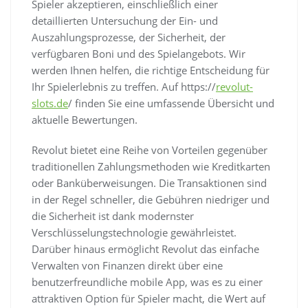
Spieler akzeptieren, einschließlich einer
detaillierten Untersuchung der Ein- und
Auszahlungsprozesse, der Sicherheit, der
verfügbaren Boni und des Spielangebots. Wir
werden Ihnen helfen, die richtige Entscheidung für
Ihr Spielerlebnis zu treffen. Auf https://
revolut-
slots.de
/ finden Sie eine umfassende Übersicht und
aktuelle Bewertungen.
Revolut bietet eine Reihe von Vorteilen gegenüber
traditionellen Zahlungsmethoden wie Kreditkarten
oder Banküberweisungen. Die Transaktionen sind
in der Regel schneller, die Gebühren niedriger und
die Sicherheit ist dank modernster
Verschlüsselungstechnologie gewährleistet.
Darüber hinaus ermöglicht Revolut das einfache
Verwalten von Finanzen direkt über eine
benutzerfreundliche mobile App, was es zu einer
attraktiven Option für Spieler macht, die Wert auf