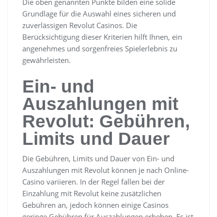
Die oben genannten Punkte bilden eine solide
Grundlage für die Auswahl eines sicheren und
zuverlässigen Revolut Casinos. Die
Berücksichtigung dieser Kriterien hilft Ihnen, ein
angenehmes und sorgenfreies Spielerlebnis zu
gewährleisten.
Ein- und
Auszahlungen mit
Revolut: Gebühren,
Limits und Dauer
Die Gebühren, Limits und Dauer von Ein- und
Auszahlungen mit Revolut können je nach Online-
Casino variieren. In der Regel fallen bei der
Einzahlung mit Revolut keine zusätzlichen
Gebühren an, jedoch können einige Casinos
geringe Gebühren für Auszahlungen erheben. Es ist