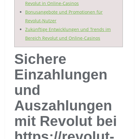
Revolut in Online-Casinos
Bonusangebote und Promotionen für
Revolut-Nutzer
Zukünftige Entwicklungen und Trends im
Bereich Revolut und Online-Casinos
Sichere
Einzahlungen
und
Auszahlungen
mit Revolut bei
https://revolut-