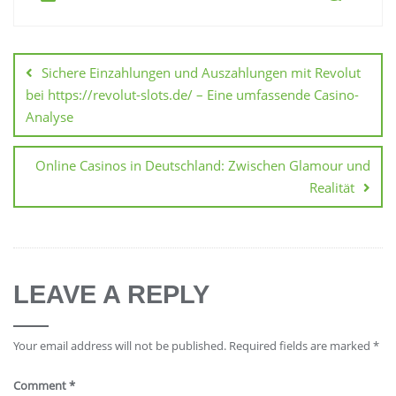
Sichere Einzahlungen und Auszahlungen mit Revolut
bei https://revolut-slots.de/ – Eine umfassende Casino-
Analyse
Online Casinos in Deutschland: Zwischen Glamour und
Realität
LEAVE A REPLY
Your email address will not be published.
Required fields are marked
*
Comment
*