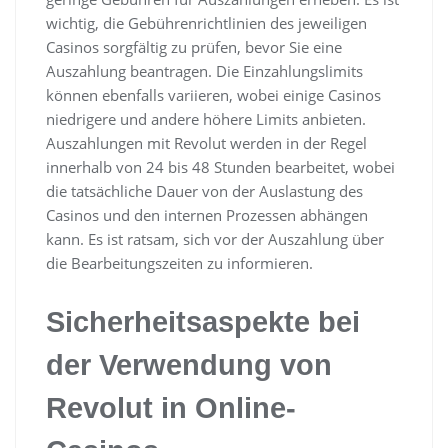
wichtig, die Gebührenrichtlinien des jeweiligen
Casinos sorgfältig zu prüfen, bevor Sie eine
Auszahlung beantragen. Die Einzahlungslimits
können ebenfalls variieren, wobei einige Casinos
niedrigere und andere höhere Limits anbieten.
Auszahlungen mit Revolut werden in der Regel
innerhalb von 24 bis 48 Stunden bearbeitet, wobei
die tatsächliche Dauer von der Auslastung des
Casinos und den internen Prozessen abhängen
kann. Es ist ratsam, sich vor der Auszahlung über
die Bearbeitungszeiten zu informieren.
Sicherheitsaspekte bei
der Verwendung von
Revolut in Online-