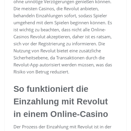
ohne unnötige Verzögerungen genießen können.
Die meisten Casinos, die Revolut anbieten,
behandeln Einzahlungen sofort, sodass Spieler
umgehend mit dem Spielen beginnen können. Es
ist wichtig zu beachten, dass nicht alle Online-
Casinos Revolut akzeptieren, daher ist es ratsam,
sich vor der Registrierung zu informieren. Die
Nutzung von Revolut bietet eine zusätzliche
Sicherheitsebene, da Transaktionen durch die
Revolut-App autorisiert werden müssen, was das
Risiko von Betrug reduziert.
So funktioniert die
Einzahlung mit Revolut
in einem Online-Casino
Der Prozess der Einzahlung mit Revolut ist in der