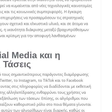
ρεί να κυμαίνεται από νέες τεχνολογικές καινοτομίες
ις και τις κοινωνικές συμπεριφορές. Η έγκαιρη
επιχειρήσεις να προσαρμόσουν τις στρατηγικές
ουν σχετικό και ελκυστικό υλικό, και σε άτομα να
ς, η ικανότητα διάκρισης μεταξύ βραχυπρόθεσμων
ναι κρίσιμη για την αποφυγή λανθασμένων
al Media και η
 Τάσεις
από τους σημαντικότερους παράγοντες διαμόρφωσης
itter, το Instagram, το TikTok και το Facebook
οντας στις πληροφορίες να διαδίδονται με εκθετική
 της αλληλεπίδρασης ενθαρρύνει τους χρήστες να
 εξάπλωση των τάσεων. Επίσης, οι αλγόριθμοι που
παίζουν καθοριστικό ρόλο στο ποια θέματα γίνονται
 αυτών των αλγορίθμων είναι διαρκής, καθώς οι