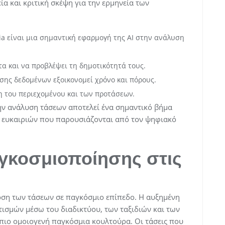
α και κριτική σκέψη για την ερμηνεία των
a είναι μια σημαντική εφαρμογή της AI στην ανάλυση
τα και να προβλέψει τη δημοτικότητά τους.
σης δεδομένων εξοικονομεί χρόνο και πόρους.
η του περιεχομένου και των προτάσεων.
ν ανάλυση τάσεων αποτελεί ένα σημαντικό βήμα
ν ευκαιριών που παρουσιάζονται από τον ψηφιακό
γκοσμιοποίησης στις
οση των τάσεων σε παγκόσμιο επίπεδο. Η αυξημένη
ισμών μέσω του διαδικτύου, των ταξιδιών και των
πιο ομοιογενή παγκόσμια κουλτούρα. Οι τάσεις που