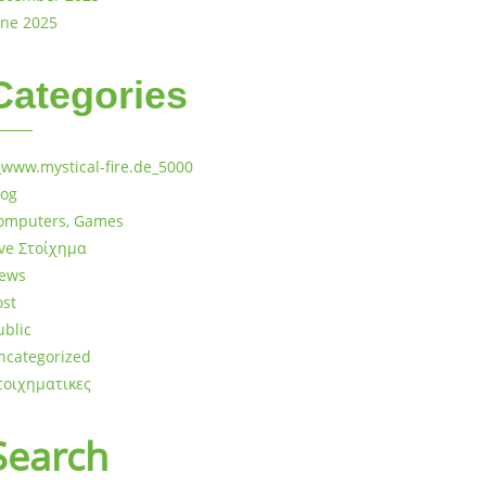
une 2025
Categories
_www.mystical-fire.de_5000
log
omputers, Games
ive Στοίχημα
ews
ost
ublic
ncategorized
τοιχηματικες
Search