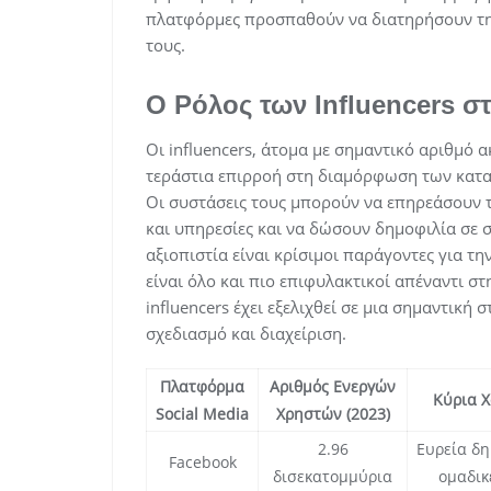
πλατφόρμες προσπαθούν να διατηρήσουν τη
τους.
Ο Ρόλος των Influencers σ
Οι influencers, άτομα με σημαντικό αριθμό 
τεράστια επιρροή στη διαμόρφωση των κατα
Οι συστάσεις τους μπορούν να επηρεάσουν 
και υπηρεσίες και να δώσουν δημοφιλία σε συ
αξιοπιστία είναι κρίσιμοι παράγοντες για τη
είναι όλο και πιο επιφυλακτικοί απέναντι σ
influencers έχει εξελιχθεί σε μια σημαντική
σχεδιασμό και διαχείριση.
Πλατφόρμα
Αριθμός Ενεργών
Κύρια Χ
Social Media
Χρηστών (2023)
2.96
Ευρεία δη
Facebook
δισεκατομμύρια
ομαδικ