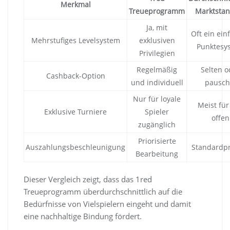
Merkmal
Treueprogramm
Marktsta
Ja, mit
Oft ein ein
Mehrstufiges Levelsystem
exklusiven
Punktesy
Privilegien
Regelmäßig
Selten o
Cashback-Option
und individuell
pausch
Nur für loyale
Meist für
Exklusive Turniere
Spieler
offen
zugänglich
Priorisierte
Auszahlungsbeschleunigung
Standardp
Bearbeitung
Dieser Vergleich zeigt, dass das 1red
Treueprogramm überdurchschnittlich auf die
Bedürfnisse von Vielspielern eingeht und damit
eine nachhaltige Bindung fördert.