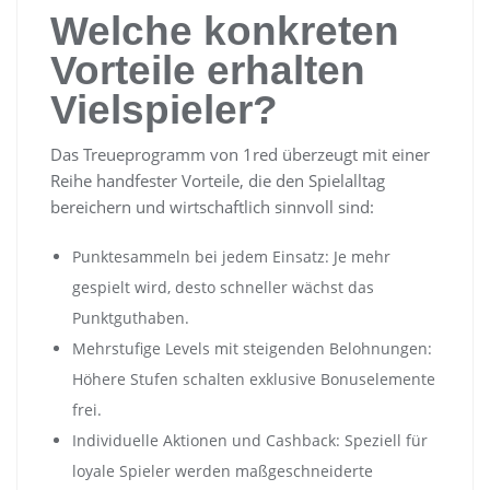
Welche konkreten
Vorteile erhalten
Vielspieler?
Das Treueprogramm von 1red überzeugt mit einer
Reihe handfester Vorteile, die den Spielalltag
bereichern und wirtschaftlich sinnvoll sind:
Punktesammeln bei jedem Einsatz: Je mehr
gespielt wird, desto schneller wächst das
Punktguthaben.
Mehrstufige Levels mit steigenden Belohnungen:
Höhere Stufen schalten exklusive Bonuselemente
frei.
Individuelle Aktionen und Cashback: Speziell für
loyale Spieler werden maßgeschneiderte