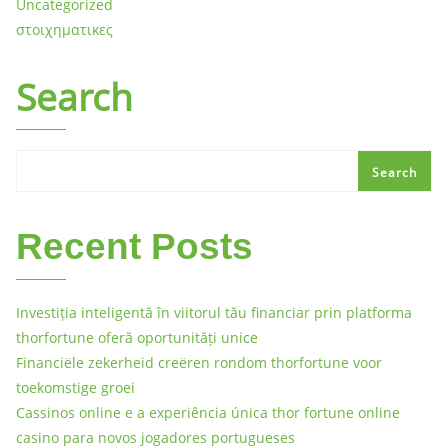
Uncategorized
στοιχηματικες
Search
Search
Recent Posts
Investiția inteligentă în viitorul tău financiar prin platforma
thorfortune oferă oportunități unice
Financiële zekerheid creëren rondom thorfortune voor
toekomstige groei
Cassinos online e a experiência única thor fortune online
casino para novos jogadores portugueses