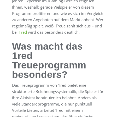
Jahren Expertise im iGaming-Bereich zeige ich
Ihnen, weshalb gerade Vielspieler von diesem
Programm profitieren und wie es sich im Vergleich
zu anderen Angeboten auf dem Markt abhebt. Wer
regelmäßig spielt, weiß: Treue zahlt sich aus – und
bei
1red
wird das besonders deutlich.
Was macht das
1red
Treueprogramm
besonders?
Das Treueprogramm von 1red bietet eine
strukturierte Belohnungssystematik, die Spieler für
ihre Aktivität kontinuierlich belohnt. Anders als
viele Standardprogramme, die nur punktuell
Vorteile bieten, arbeitet 1red mit einem
mehrstufigen Levelsystem, das über einfache