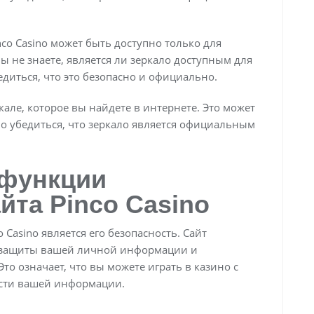
nco Casino может быть доступно только для
ы не знаете, является ли зеркало доступным для
диться, что это безопасно и официально.
кале, которое вы найдете в интернете. Это может
 убедиться, что зеркало является официальным
 функции
йта Pinco Casino
Casino является его безопасность. Сайт
я защиты вашей личной информации и
Это означает, что вы можете играть в казино с
ости вашей информации.