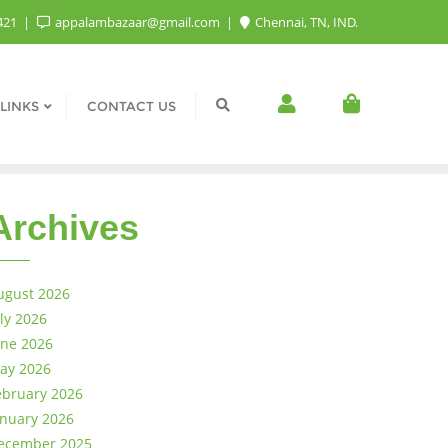
421
appalambazaar@gmail.com
Chennai, TN, IND.
LINKS
CONTACT US
Archives
ugust 2026
uly 2026
une 2026
ay 2026
ebruary 2026
anuary 2026
ecember 2025