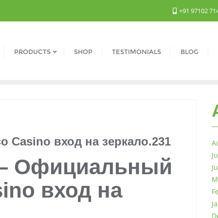
+91 97102 71
PRODUCTS
SHOP
TESTIMONIALS
BLOG
 Casino вход на зеркало.231
A
J
 – Официальный
J
M
sino вход на
F
J
D