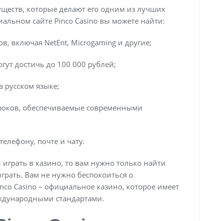
уществ, которые делают его одним из лучших
иальном сайте Pinco Casino вы можете найти:
в, включая NetEnt, Microgaming и другие;
гут достичь до 100 000 рублей;
 русском языке;
гроков, обеспечиваемые современными
телефону, почте и чату.
ы играть в казино, то вам нужно только найти
играть. Вам не нужно беспокоиться о
inco Casino – официальное казино, которое имеет
еждународными стандартами.