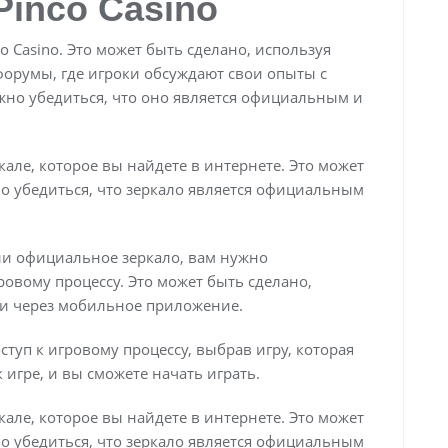
Pinco Casino
o Casino. Это может быть сделано, используя
орумы, где игроки обсуждают свои опыты с
ужно убедиться, что оно является официальным и
кале, которое вы найдете в интернете. Это может
 убедиться, что зеркало является официальным
и официальное зеркало, вам нужно
ровому процессу. Это может быть сделано,
ли через мобильное приложение.
туп к игровому процессу, выбрав игру, которая
 игре, и вы сможете начать играть.
кале, которое вы найдете в интернете. Это может
 убедиться, что зеркало является официальным