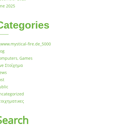
une 2025
Categories
_www.mystical-fire.de_5000
log
omputers, Games
ive Στοίχημα
ews
ost
ublic
ncategorized
τοιχηματικες
Search