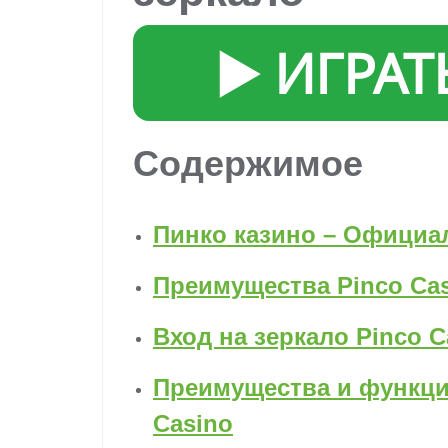
▶️ ИГРАТ
Содержимое
Пинко казино – Официал
Преимущества Pinco Ca
Вход на зеркало Pinco C
Преимущества и функци
Casino