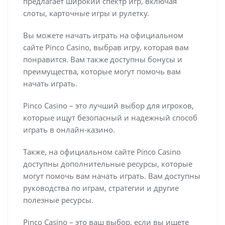
предлагает широкий спектр игр, включая
слоты, карточные игры и рулетку.
Вы можете начать играть на официальном
сайте Pinco Casino, выбрав игру, которая вам
понравится. Вам также доступны бонусы и
преимущества, которые могут помочь вам
начать играть.
Pinco Casino – это лучший выбор для игроков,
которые ищут безопасный и надежный способ
играть в онлайн-казино.
Также, на официальном сайте Pinco Casino
доступны дополнительные ресурсы, которые
могут помочь вам начать играть. Вам доступны
руководства по играм, стратегии и другие
полезные ресурсы.
Pinco Casino – это ваш выбор, если вы ищете