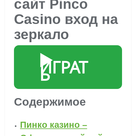
сайт Pinco
Casino вход на
зеркало
▶️
ИГРАТ
Ь
Содержимое
Пинко казино –