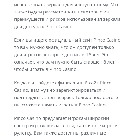
использовать зеркало для доступа к нему. Мы
также будем рассматривать некоторые из
преимуществ и рисков использования зеркала
для доступа к Pinco Casino.
Если вы ищете официальный сайт Pinco Casino,
то вам нужно знать, что он доступен только
для игроков, которые достигли 18 лет. Это
означает, что вам нужно быть старше 18 лет,
чтобы играть в Pinco Casino.
Когда вы найдете официальный сайт Pinco
Casino, вам нужно зарегистрироваться и
подтвердить свой возраст. Только после этого
вы сможете начать играть в Pinco Casino.
Pinco Casino предлагает игрокам широкий
спектр игр, включая слоты, карточные игры и
рулетку. Вам также доступны различные