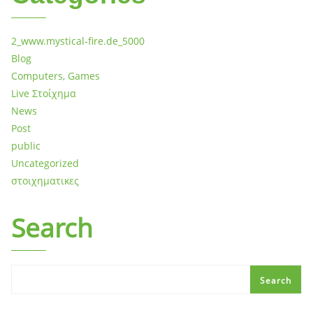
2_www.mystical-fire.de_5000
Blog
Computers, Games
Live Στοίχημα
News
Post
public
Uncategorized
στοιχηματικες
Search
Search