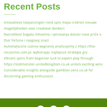
Recent Posts
Innovatieve toepassingen rond spin maya creëren nieuwe
mogelijkheden voor creatieve denkers
Raznolikost bogata mitovima i vjerovanja donosi nove priče o
thor fortune i njegovoj snazi
Automatyczne szanse wygranej analizujemy z https://the-
nvcasinos.com.pl, wybierając najlepsze strategie gry
Vibrant spins from beginner luck to expert play through
https://slotmonster-unitedkingdom.co.uk unlock exciting wins
Considerable insights alongside gambles-zens.co.uk for
discerning gaming enthusiasts