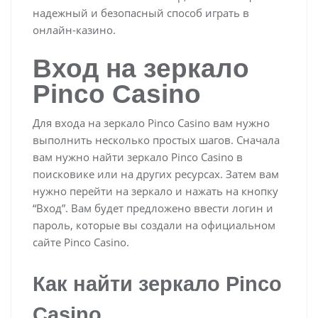
надежный и безопасный способ играть в
онлайн-казино.
Вход на зеркало
Pinco Casino
Для входа на зеркало Pinco Casino вам нужно
выполнить несколько простых шагов. Сначала
вам нужно найти зеркало Pinco Casino в
поисковике или на других ресурсах. Затем вам
нужно перейти на зеркало и нажать на кнопку
“Вход”. Вам будет предложено ввести логин и
пароль, которые вы создали на официальном
сайте Pinco Casino.
Как найти зеркало Pinco
Casino