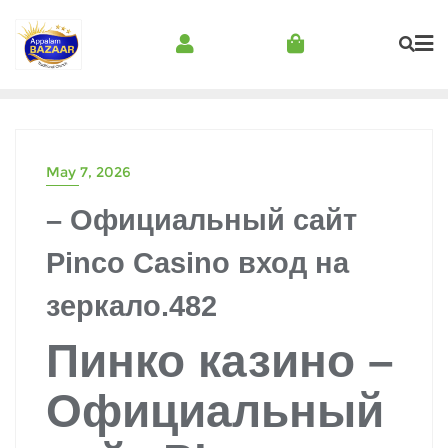
May 7, 2026
– Официальный сайт
Pinco Casino вход на
зеркало.482
Пинко казино –
Официальный