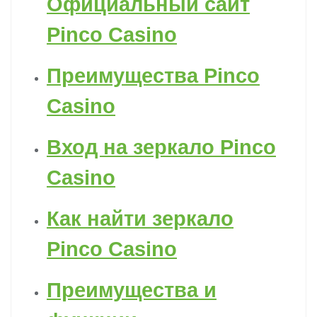
Официальный сайт
Pinco Casino
Преимущества Pinco
Casino
Вход на зеркало Pinco
Casino
Как найти зеркало
Pinco Casino
Преимущества и