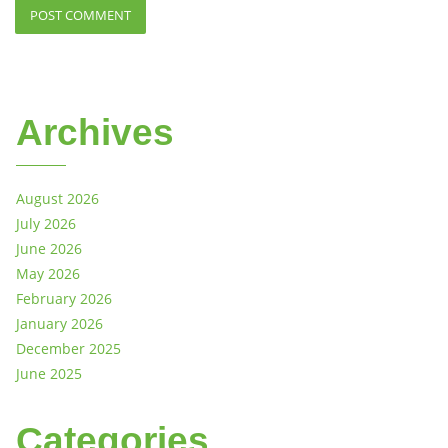
Archives
August 2026
July 2026
June 2026
May 2026
February 2026
January 2026
December 2025
June 2025
Categories