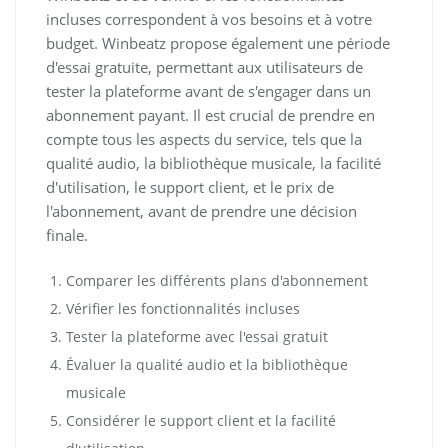
incluses correspondent à vos besoins et à votre
budget. Winbeatz propose également une période
d'essai gratuite, permettant aux utilisateurs de
tester la plateforme avant de s'engager dans un
abonnement payant. Il est crucial de prendre en
compte tous les aspects du service, tels que la
qualité audio, la bibliothèque musicale, la facilité
d'utilisation, le support client, et le prix de
l'abonnement, avant de prendre une décision
finale.
Comparer les différents plans d'abonnement
Vérifier les fonctionnalités incluses
Tester la plateforme avec l'essai gratuit
Évaluer la qualité audio et la bibliothèque
musicale
Considérer le support client et la facilité