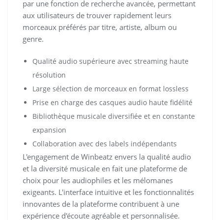
par une fonction de recherche avancée, permettant
aux utilisateurs de trouver rapidement leurs
morceaux préférés par titre, artiste, album ou
genre.
Qualité audio supérieure avec streaming haute
résolution
Large sélection de morceaux en format lossless
Prise en charge des casques audio haute fidélité
Bibliothèque musicale diversifiée et en constante
expansion
Collaboration avec des labels indépendants
L'engagement de Winbeatz envers la qualité audio
et la diversité musicale en fait une plateforme de
choix pour les audiophiles et les mélomanes
exigeants. L'interface intuitive et les fonctionnalités
innovantes de la plateforme contribuent à une
expérience d'écoute agréable et personnalisée.