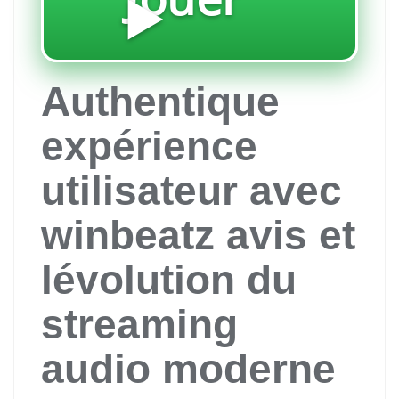
▶️
Authentique
expérience
utilisateur avec
winbeatz avis et
lévolution du
streaming
audio moderne