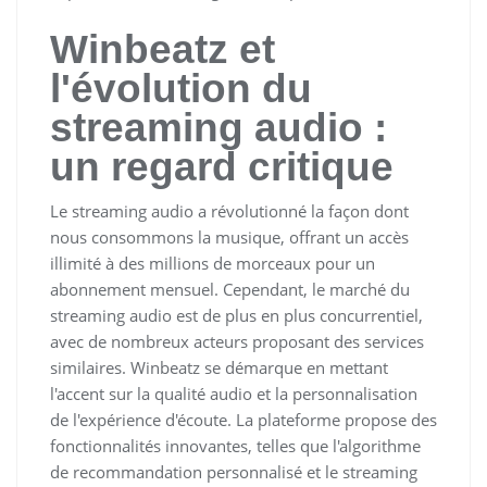
Winbeatz et
l'évolution du
streaming audio :
un regard critique
Le streaming audio a révolutionné la façon dont
nous consommons la musique, offrant un accès
illimité à des millions de morceaux pour un
abonnement mensuel. Cependant, le marché du
streaming audio est de plus en plus concurrentiel,
avec de nombreux acteurs proposant des services
similaires. Winbeatz se démarque en mettant
l'accent sur la qualité audio et la personnalisation
de l'expérience d'écoute. La plateforme propose des
fonctionnalités innovantes, telles que l'algorithme
de recommandation personnalisé et le streaming