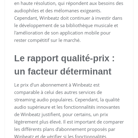
en haute résolution, qui répondent aux besoins des
audiophiles et des mélomanes exigeants.
Cependant, Winbeatz doit continuer à investir dans
le développement de sa bibliothèque musicale et
l'amélioration de son application mobile pour
rester compétitif sur le marché.
Le rapport qualité-prix :
un facteur déterminant
Le prix d'un abonnement à Winbeatz est
comparable à celui des autres services de
streaming audio populaires. Cependant, la qualité
audio supérieure et les fonctionnalités innovantes
de Winbeatz justifient, pour certains, un prix
légèrement plus élevé. Il est important de comparer
les différents plans d'abonnement proposés par
Winbeatz et de vérifier si les fonctionnalités