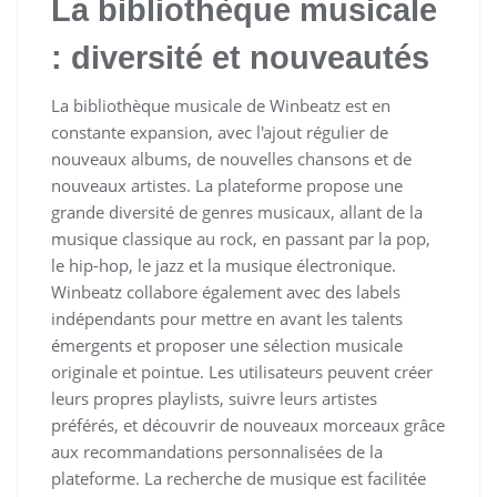
La bibliothèque musicale
: diversité et nouveautés
La bibliothèque musicale de Winbeatz est en
constante expansion, avec l'ajout régulier de
nouveaux albums, de nouvelles chansons et de
nouveaux artistes. La plateforme propose une
grande diversité de genres musicaux, allant de la
musique classique au rock, en passant par la pop,
le hip-hop, le jazz et la musique électronique.
Winbeatz collabore également avec des labels
indépendants pour mettre en avant les talents
émergents et proposer une sélection musicale
originale et pointue. Les utilisateurs peuvent créer
leurs propres playlists, suivre leurs artistes
préférés, et découvrir de nouveaux morceaux grâce
aux recommandations personnalisées de la
plateforme. La recherche de musique est facilitée