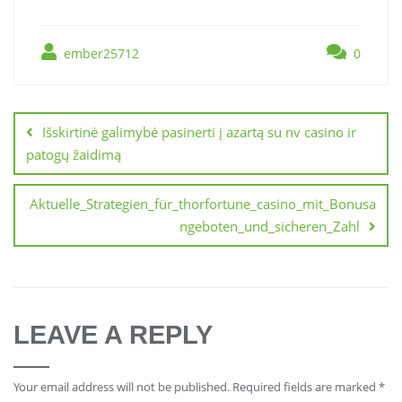
ember25712
0
Išskirtinė galimybė pasinerti į azartą su nv casino ir
patogų žaidimą
Aktuelle_Strategien_für_thorfortune_casino_mit_Bonusa
ngeboten_und_sicheren_Zahl
LEAVE A REPLY
Your email address will not be published.
Required fields are marked
*