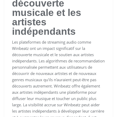
découverte
musicale et les
artistes
indépendants
Les plateformes de streaming audio comme
Winbeatz ont un impact significatif sur la
découverte musicale et le soutien aux artistes
indépendants. Les algorithmes de recommandation
personnalisée permettent aux utilisateurs de
découvrir de nouveaux artistes et de nouveaux
genres musicaux qu'ils n'auraient peut-être pas
découverts autrement. Winbeatz offre également
aux artistes indépendants une plateforme pour
diffuser leur musique et toucher un public plus
large. La visibilité accrue sur Winbeatz peut aider
les artistes indépendants à développer leur carrière