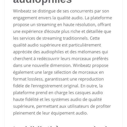
Winbeatz se distingue de ses concurrents par son
engagement envers la qualité audio. La plateforme
propose un streaming en haute résolution, offrant
une expérience d'écoute plus riche et détaillée que
les services de streaming traditionnels. Cette
qualité audio supérieure est particulièrement
appréciée des audiophiles et des mélomanes qui
cherchent à redécouvrir leurs morceaux préférés
dans une nouvelle dimension. Winbeatz propose
également une large sélection de morceaux en
format lossless, garantissant une reproduction
fidèle de l'enregistrement original. En outre, la
plateforme prend en charge les casques audio
haute fidélité et les systèmes audio de qualité
supérieure, permettant aux utilisateurs de profiter
pleinement de leur équipement audio.