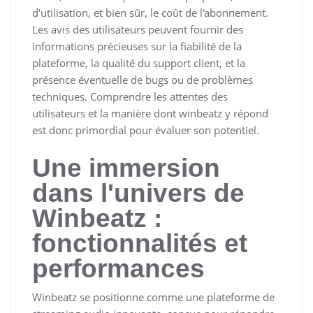
d'utilisation, et bien sûr, le coût de l'abonnement.
Les avis des utilisateurs peuvent fournir des
informations précieuses sur la fiabilité de la
plateforme, la qualité du support client, et la
présence éventuelle de bugs ou de problèmes
techniques. Comprendre les attentes des
utilisateurs et la manière dont winbeatz y répond
est donc primordial pour évaluer son potentiel.
Une immersion
dans l'univers de
Winbeatz :
fonctionnalités et
performances
Winbeatz se positionne comme une plateforme de