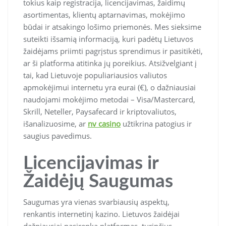
tokius kaip registracija, licencijavimas, žaidimų
asortimentas, klientų aptarnavimas, mokėjimo
būdai ir atsakingo lošimo priemonės. Mes sieksime
suteikti išsamią informaciją, kuri padėtų Lietuvos
žaidėjams priimti pagrįstus sprendimus ir pasitikėti,
ar ši platforma atitinka jų poreikius. Atsižvelgiant į
tai, kad Lietuvoje populiariausios valiutos
apmokėjimui internetu yra eurai (€), o dažniausiai
naudojami mokėjimo metodai – Visa/Mastercard,
Skrill, Neteller, Paysafecard ir kriptovaliutos,
išanalizuosime, ar
nv casino
užtikrina patogius ir
saugius pavedimus.
Licencijavimas ir
Žaidėjų Saugumas
Saugumas yra vienas svarbiausių aspektų,
renkantis internetinį kazino. Lietuvos žaidėjai
dažniausiai pasirenka platformas, turinčius