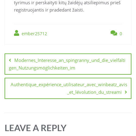
tyrimus ir perskaityti kitų žaidėjų atsiliepimus prieš
registruojantis ir pradedant žaisti.
ember25712
0
Modernes_Interesse_an_spingranny_und_die_vielfälti
gen_Nutzungsmöglichkeiten_im
Authentique_expérience_utilisateur_avec_winbeatz_avis
_et_lévolution_du_streami
LEAVE A REPLY