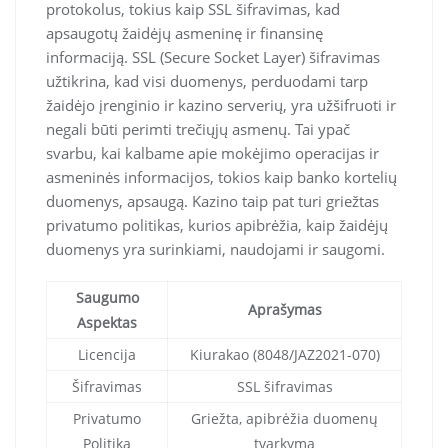
protokolus, tokius kaip SSL šifravimas, kad
apsaugotų žaidėjų asmeninę ir finansinę
informaciją. SSL (Secure Socket Layer) šifravimas
užtikrina, kad visi duomenys, perduodami tarp
žaidėjo įrenginio ir kazino serverių, yra užšifruoti ir
negali būti perimti trečiųjų asmenų. Tai ypač
svarbu, kai kalbame apie mokėjimo operacijas ir
asmeninės informacijos, tokios kaip banko kortelių
duomenys, apsaugą. Kazino taip pat turi griežtas
privatumo politikas, kurios apibrėžia, kaip žaidėjų
duomenys yra surinkiami, naudojami ir saugomi.
Saugumo
Aprašymas
Aspektas
Licencija
Kiurakao (8048/JAZ2021-070)
Šifravimas
SSL šifravimas
Privatumo
Griežta, apibrėžia duomenų
Politika
tvarkymą