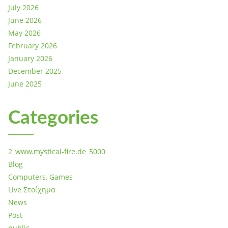
July 2026
June 2026
May 2026
February 2026
January 2026
December 2025
June 2025
Categories
2_www.mystical-fire.de_5000
Blog
Computers, Games
Live Στοίχημα
News
Post
public