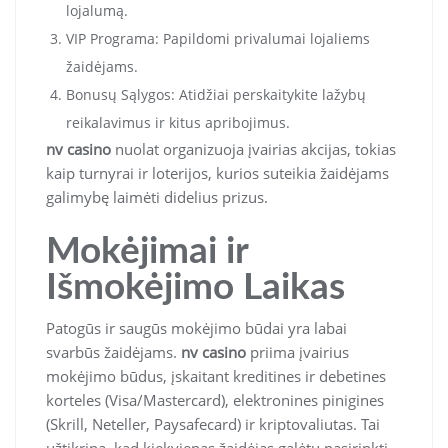
lojalumą.
VIP Programa: Papildomi privalumai lojaliems
žaidėjams.
Bonusų Sąlygos: Atidžiai perskaitykite lažybų
reikalavimus ir kitus apribojimus.
nv casino
nuolat organizuoja įvairias akcijas, tokias
kaip turnyrai ir loterijos, kurios suteikia žaidėjams
galimybę laimėti didelius prizus.
Mokėjimai ir
Išmokėjimo Laikas
Patogūs ir saugūs mokėjimo būdai yra labai
svarbūs žaidėjams.
nv casino
priima įvairius
mokėjimo būdus, įskaitant kreditines ir debetines
korteles (Visa/Mastercard), elektronines pinigines
(Skrill, Neteller, Paysafecard) ir kriptovaliutas. Tai
užtikrina, kad kiekvienas žaidėjas galėtų pasirinkti