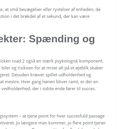
 at små bevægelser eller rystelser af enheden, de
tion i det brøkdel af et sekund, der kan være
ekter: Spænding og
hicken road 2 også en stærk psykologisk komponent.
ler og risikoen for at miste alt på et øjeblik skaber
gageret. Desuden kræver spillet udholdenhed og
t mestre. Hver gang hønen bliver ramt, er der en
e vedholdenhed, der i sidste ende fører til succes.
ngssystem – at tjene point for hver succesfuld passage
 motiveret. Jo længere man kommer, jo flere point tjener