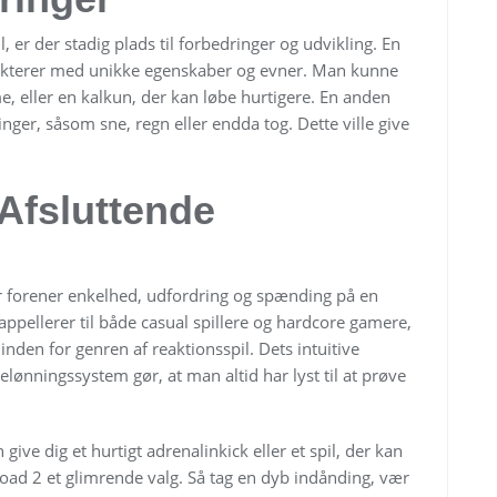
l, er der stadig plads til forbedringer og udvikling. En
akterer med unikke egenskaber og evner. Man kunne
me, eller en kalkun, der kan løbe hurtigere. En anden
ringer, såsom sne, regn eller endda tog. Dette ville give
 Afsluttende
r forener enkelhed, udfordring og spænding på en
ppellerer til både casual spillere og hardcore gamere,
 inden for genren af reaktionsspil. Dets intuitive
elønningssystem gør, at man altid har lyst til at prøve
give dig et hurtigt adrenalinkick eller et spil, der kan
road 2 et glimrende valg. Så tag en dyb indånding, vær