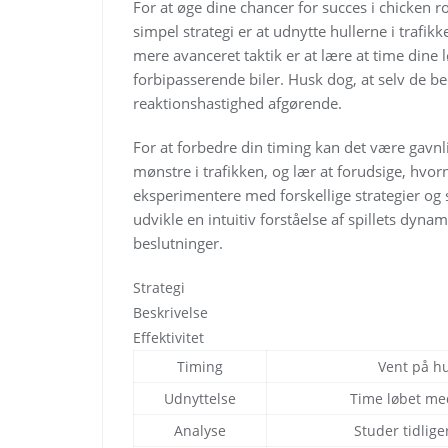
For at øge dine chancer for succes i chicken ro
simpel strategi er at udnytte hullerne i trafikk
mere avanceret taktik er at lære at time dine
forbipasserende biler. Husk dog, at selv de bed
reaktionshastighed afgørende.
For at forbedre din timing kan det være gavnligt
mønstre i trafikken, og lær at forudsige, hvor
eksperimentere med forskellige strategier og se
udvikle en intuitiv forståelse af spillets dynam
beslutninger.
Strategi
Beskrivelse
Effektivitet
Timing
Vent på hul
Udnyttelse
Time løbet me
Analyse
Studer tidlige