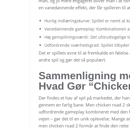
man, og jo mere engageret bliver man i at for
en vanedannende effekt, der får spilleren til a
Hurtig indlæringskurve: Spillet er nemt at
Vanedannende gameplay: Kombinationen af 
Høj genspilningsværdi: Det uforudsigelige tra
Udfordrende sværhedsgrad: Spillet tilbyder 
Det er spillets evne til at fremkalde en følels
andre spil og gør det så populært.
Sammenligning me
Hvad Gør “Chicke
Der findes et hav af spil på markedet, der han
gennem en farlig bane. Men chicken road 2 ski
udfordrende gameplay kombineret med den hu
vejen – gør det til en unik oplevelse. Mange an
men chicken road 2 formår at finde den rette 