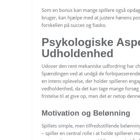
Som en bonus kan mange spillere også opdage,
bruger, kan hjælpe med at justere hønens posi
forskellen på succes og fiasko.
Psykologiske Asp
Udholdenhed
Udover den rent mekaniske udfordring har c
Spændingen ved at undgå de forbipasserende bi
en intens oplevelse, der holder spilleren en
vedholdenhed, da det kan tage mange forsøg a
fristelse til at give op, men det er netop denn
Motivation og Belønning
Spillets simple, men tilfredsstillende belønni
– spiller en central rolle i at holde spilleren