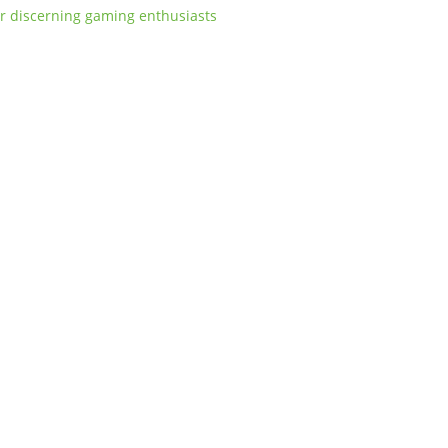
or discerning gaming enthusiasts