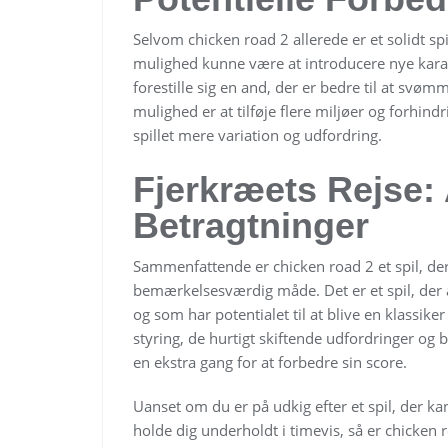
Selvom chicken road 2 allerede er et solidt spi
mulighed kunne være at introducere nye kar
forestille sig en and, der er bedre til at svøm
mulighed er at tilføje flere miljøer og forhind
spillet mere variation og udfordring.
Fjerkræets Rejse:
Betragtninger
Sammenfattende er chicken road 2 et spil, de
bemærkelsesværdig måde. Det er et spil, der a
og som har potentialet til at blive en klassiker
styring, de hurtigt skiftende udfordringer og b
en ekstra gang for at forbedre sin score.
Uanset om du er på udkig efter et spil, der kan 
holde dig underholdt i timevis, så er chicken 