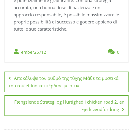
e potenzialmente gratificante. Con una strategia
accurata, una buona dose di pazienza e un
approccio responsabile, è possibile massimizzare le
proprie possibilità di successo e godere appieno di
tutte le sue caratteristiche.
ember25712
0
Αποκάλυψε τον ρυθμό της τύχης Μάθε τα μυστικά
του roulettino και κέρδισε με στυλ.
Fængslende Strategi og Hurtighed i chicken road 2, en
Fjerkræudfordring