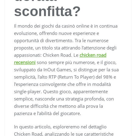
sconfitta?
Il mondo dei giochi da casinò online è in continua
evoluzione, offrendo nuove esperienze e
opportunità di divertimento. Tra le numerose
proposte, un titolo sta attirando l’attenzione degli
appassionati: Chicken Road. Le
chicken road
recensioni
sono sempre più numerose, e il gioco,
sviluppato da InOut Games, si distingue per la sua
semplicità, l’alto RTP (Return To Player) del 98% e
l’esperienza coinvolgente che offre in modalità
single-player. Questo gioco, apparentemente
semplice, nasconde una strategia profonda, con
diverse difficoltà che mettono alla prova la
pazienza e l’abilità del giocatore.
In questo articolo, esploreremo nel dettaglio
Chicken Road, analizzando le sue caratteristiche