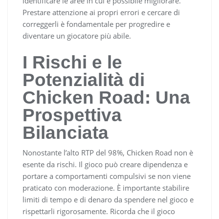
identificare le aree in cui è possibile migliorare.
Prestare attenzione ai propri errori e cercare di
correggerli è fondamentale per progredire e
diventare un giocatore più abile.
I Rischi e le
Potenzialità di
Chicken Road: Una
Prospettiva
Bilanciata
Nonostante l’alto RTP del 98%, Chicken Road non è
esente da rischi. Il gioco può creare dipendenza e
portare a comportamenti compulsivi se non viene
praticato con moderazione. È importante stabilire
limiti di tempo e di denaro da spendere nel gioco e
rispettarli rigorosamente. Ricorda che il gioco