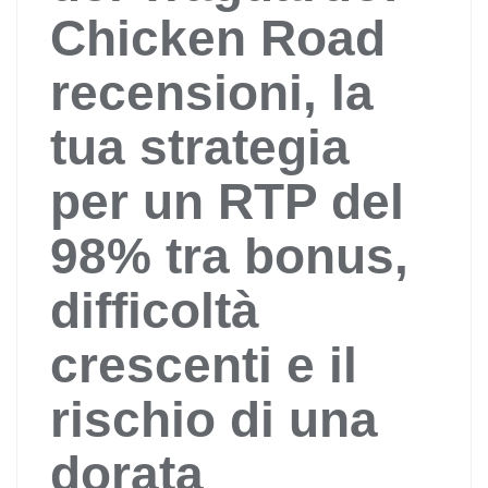
Chicken Road
recensioni, la
tua strategia
per un RTP del
98% tra bonus,
difficoltà
crescenti e il
rischio di una
dorata