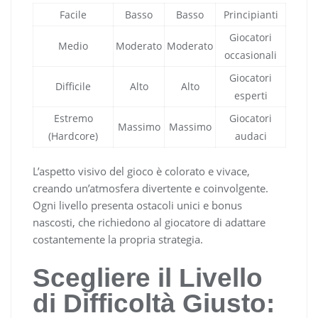
Facile
Basso
Basso
Principianti
Giocatori
Medio
Moderato
Moderato
occasionali
Giocatori
Difficile
Alto
Alto
esperti
Estremo
Giocatori
Massimo
Massimo
(Hardcore)
audaci
L’aspetto visivo del gioco è colorato e vivace,
creando un’atmosfera divertente e coinvolgente.
Ogni livello presenta ostacoli unici e bonus
nascosti, che richiedono al giocatore di adattare
costantemente la propria strategia.
Scegliere il Livello
di Difficoltà Giusto: