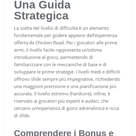
Una Guida
Strategica
La scelta del livello di difficoltà è un elemento
fondamentale per godere appieno dell’esperienza
offerta da Chicken Road. Per i giocatori alle prime
armi, il livello facile rappresenta un’ottima
introduzione al gioco, permettendo di
familiarizzare con le meccaniche di base e di
sviluppare le prime strategie. I livelli medi e difficili
offrono sfide sempre più impegnative, richiedendo
una maggiore precisione e una pianificazione più
accurata. Il livello estremo (hardcore), infine, è
riservato ai giocatori più esperti e audaci, che
cercano un’esperienza di gioco adrenalinica e ricca
di sfide.
Comprendere i Bonus e