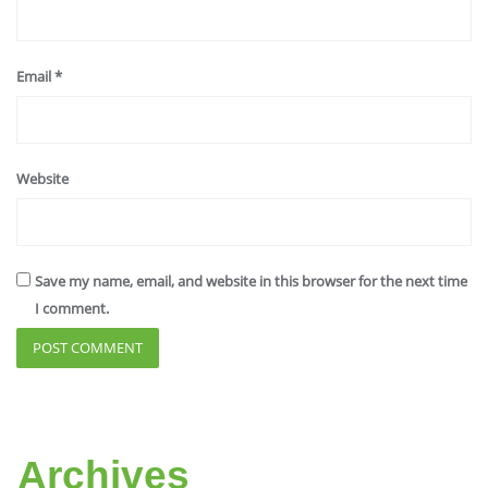
Email
*
Website
Save my name, email, and website in this browser for the next time
I comment.
Archives