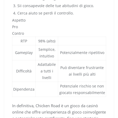
Sii consapevole delle tue abitudini di gioco.
Cerca aiuto se perdi il controllo.
Aspetto
Pro
Contro
RTP
98% (alto)
Semplice,
Gameplay
Potenzialmente ripetitivo
intuitivo
Adattabile
Può diventare frustrante
Difficoltà
a tutti i
ai livelli più alti
livelli
Potenziale rischio se non
Dipendenza
giocato responsabilmente
In definitiva, Chicken Road è un gioco da casinò
online che offre un’esperienza di gioco coinvolgente